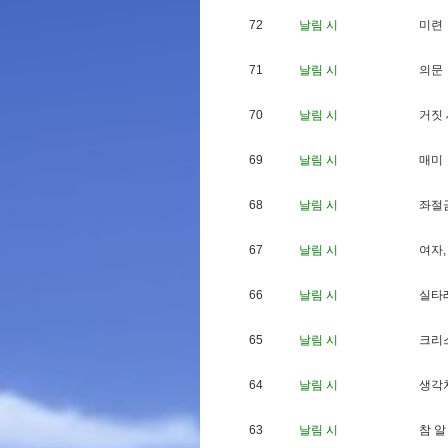
72
날림 시
미
련
71
날림 시
의
문
70
날림 시
거
짓
69
날림 시
매
미
68
날림 시
좌
절
67
날림 시
여
자
,
66
날림 시
실
타
65
날림 시
크
리
64
날림 시
생
각
63
날림 시
참
알