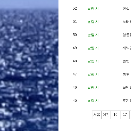
52
날림 시
현
실
51
날림 시
노
래
50
날림 시
알
콜
49
날림 시
새
벽
48
날림 시
빈
병
47
날림 시
최
후
46
날림 시
물
방
45
날림 시
훈
계
처음
이전
16
17