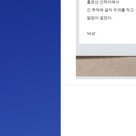
홀로선 간척지에서
긴 추억에 글자 두개를 적고
말없이 걸었다.
'바보'