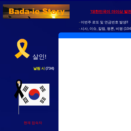
'대한민국이 더이상 발전
이번주 로또 및 연금번호 발생!!
시사, 이슈, 칼럼, 평론, 비평
(104
살인!
날림 시
(734)
현재 접속자