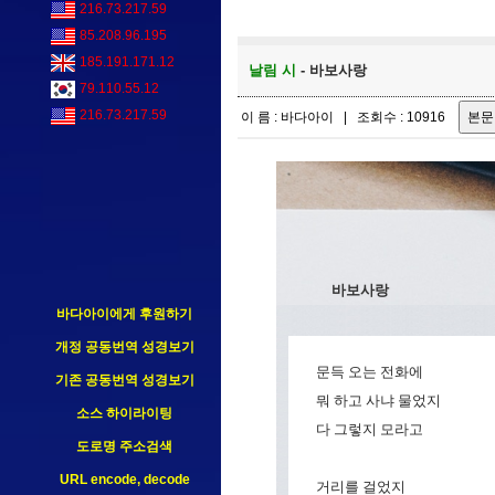
216.73.217.59
85.208.96.195
185.191.171.12
날림 시
- 바보사랑
79.110.55.12
216.73.217.59
이 름 : 바다아이 | 조회수 : 10916
바보사랑
바다아이에게 후원하기
개정 공동번역 성경보기
문득 오는 전화에
기존 공동번역 성경보기
뭐 하고 사냐 물었지
소스 하이라이팅
다 그렇지 모라고
도로명 주소검색
URL encode, decode
거리를 걸었지