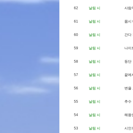
62
날림 시
사
람
61
날림 시
몹
시
60
날림 시
간
다
59
날림 시
나
이
58
날림 시
등
단
57
날림 시
끝
에
56
날림 시
변
을
55
날림 시
추
수
54
날림 시
해
왕
53
날림 시
시
인