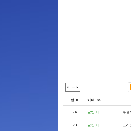
번 호
카테고리
74
날림 시
무
절
73
날림 시
그
리