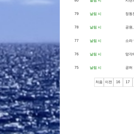
80
날림 시
시
련
79
날림 시
정
동
78
날림 시
공
원
,
77
날림 시
소
라
76
날림 시
망
각
75
날림 시
공
허
처음
이전
16
17