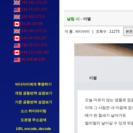
185.191.171.15
216.73.217.173
185.191.171.5
날림 시
- 이별
54.39.210.98
185.191.171.12
이 름 : 바다아이 | 조회수 : 11275
142.44.233.227
216.73.217.173
148.113.130.192
85.208.96.199
이별
바다아이에게 후원하기
개정 공동번역 성경보기
오늘 마르지 않는 샘물로 점
기존 공동번역 성경보기
이제 그 사람은 내 마음에 
소스 하이라이팅
때가 된 철새가 날아가듯
도로명 주소검색
멀리멀리 날아갈 수 있게 뒤돌
URL encode, decode