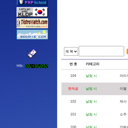
번 호
카테고리
Hits :
104
날림 시
어
리
현재글
날림 시
이
별
102
날림 시
제
사
101
날림 시
소
주
100
날림 시
안
락