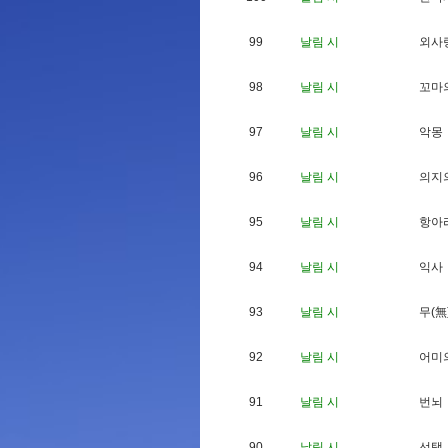
99
날림 시
외
사
98
날림 시
꼬
마
97
날림 시
악
몽
96
날림 시
의
지
95
날림 시
항
아
94
날림 시
익
사
93
날림 시
무
(
無
92
날림 시
어
미
91
날림 시
번
뇌
90
날림 시
선
택