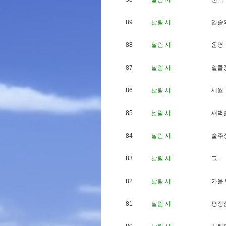
89
날림 시
입
술
88
날림 시
운
명
87
날림 시
알
콜
86
날림 시
세
월
85
날림 시
새
벽
84
날림 시
술
주
83
날림 시
그
.
.
.
82
날림 시
가
을
81
날림 시
평
정