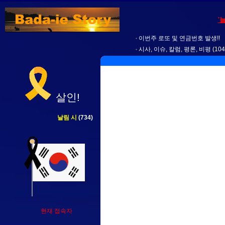
'
이번주 로또 및 연금번호 발생!!
시사, 이슈, 칼럼, 평론, 비평
(104
살인!
날림 시
(734)
현재 접속자