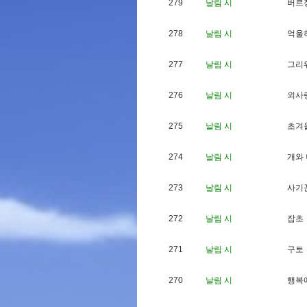
279
날림 시
버
르
278
날림 시
억
울
277
날림 시
그
리
276
날림 시
외
사
275
날림 시
초
겨
274
날림 시
개
와
273
날림 시
사
기
272
날림 시
잡
초
271
날림 시
구
토
270
날림 시
행
복