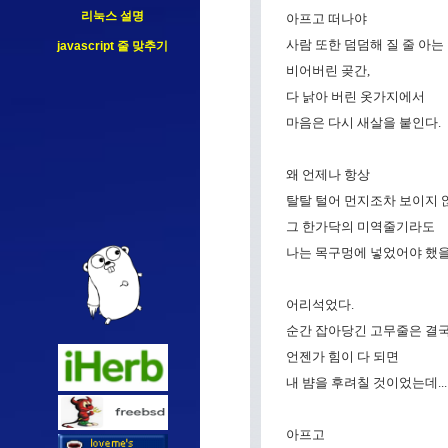
리눅스 설명
아프고 떠나야
사람 또한 덤덤해 질 줄 아는
javascript 줄 맞추기
비어버린 곶간,
다 낡아 버린 옷가지에서
마음은 다시 새살을 붙인다.
왜 언제나 항상
탈탈 털어 먼지조차 보이지
그 한가닥의 미역줄기라도
나는 목구멍에 넣었어야 했을 
어리석었다.
순간 잡아당긴 고무줄은 결
언젠가 힘이 다 되면
내 뱜을 후려칠 것이었는데...
아프고