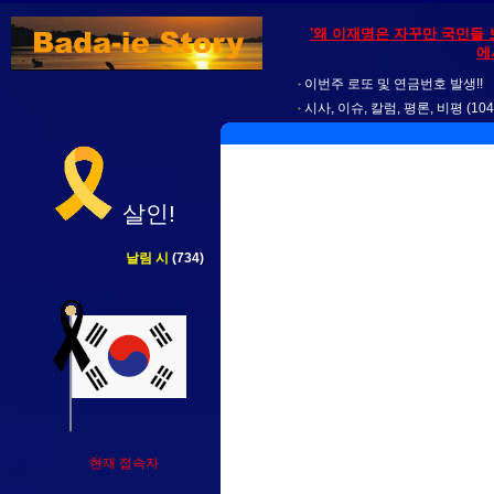
'왜 이재명은 자꾸만 국민들 
에
이번주 로또 및 연금번호 발생!!
시사, 이슈, 칼럼, 평론, 비평
(104
살인!
날림 시
(734)
현재 접속자