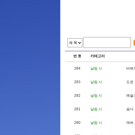
번 호
카테고리
284
날림 시
바
쁘
283
날림 시
도
로
282
날림 시
예
술
281
날림 시
숨
다
280
날림 시
애
써