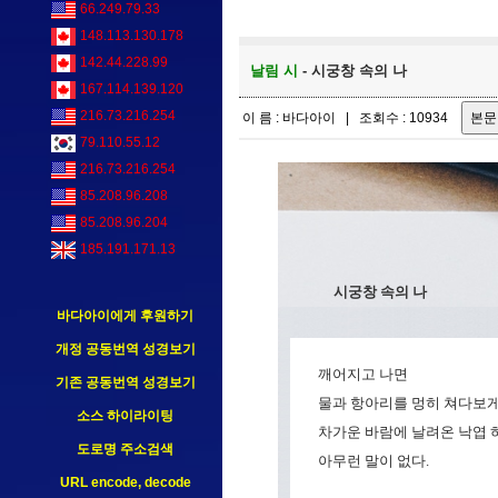
66.249.79.33
148.113.130.178
142.44.228.99
날림 시
- 시궁창 속의 나
167.114.139.120
216.73.216.254
이 름 : 바다아이 | 조회수 : 10934
79.110.55.12
216.73.216.254
85.208.96.208
85.208.96.204
185.191.171.13
시궁창 속의 나
바다아이에게 후원하기
개정 공동번역 성경보기
깨어지고 나면
기존 공동번역 성경보기
물과 항아리를 멍히 쳐다보게
소스 하이라이팅
차가운 바람에 날려온 낙엽 
도로명 주소검색
아무런 말이 없다.
URL encode, decode