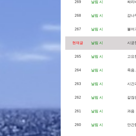
269
날림 시
싸
리
268
날림 시
감
나
267
날림 시
불
어
현재글
날림 시
시
궁
265
날림 시
고
요
264
날림 시
죽
음
.
263
날림 시
시
간
262
날림 시
같
잖
261
날림 시
과
음
260
날림 시
안
간