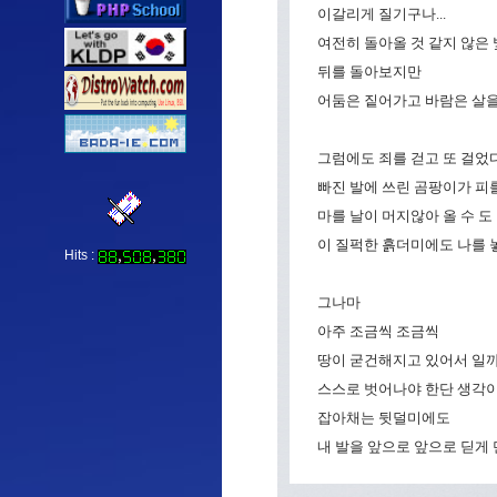
이갈리게 질기구나...
여전히 돌아올 것 같지 않은
뒤를 돌아보지만
어둠은 짙어가고 바람은 살을
그럼에도 죄를 걷고 또 걸었다
빠진 발에 쓰린 곰팡이가 피
마를 날이 머지않아 올 수 도
이 질퍽한 흙더미에도 나를 
Hits :
그나마
아주 조금씩 조금씩
땅이 굳건해지고 있어서 일
스스로 벗어나야 한단 생각
잡아채는 뒷덜미에도
내 발을 앞으로 앞으로 딛게 