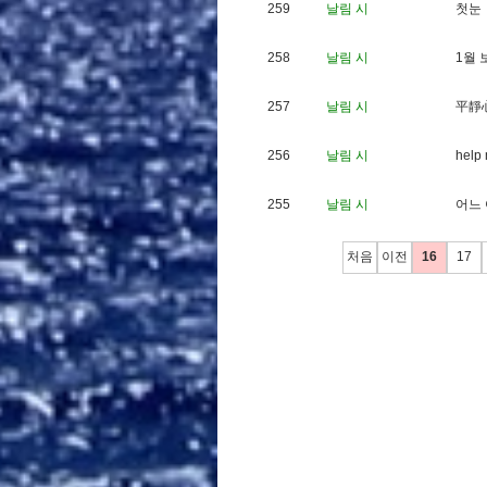
259
날림 시
첫
눈
258
날림 시
1
월
257
날림 시
平
靜
256
날림 시
h
e
l
p
255
날림 시
어
느
처음
이전
16
17