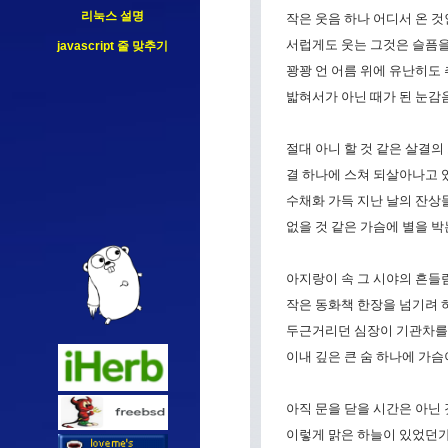
리눅스 설명
작은 웃음 하나 어디서 온 것
서럽게도 웃는 그것은 슬픔을
javascript 줄 맞추기
꽝꽝 언 어름 위에 유난히도
밟혀서가 아닌 때가 된 눈감
절대 아니 할 것 같은 살결
결 하나에 스쳐 되살아나고 
수채화 가득 지난 날의 잔상
없을 것 같은 가슴에 별을 박
아지랑이 속 그 시야의 흔들
작은 동화책 한장을 넘기려 
두근거리던 심장이 기관차를
이내 깊은 큰 숨 하나에 가슴
아직 문을 닫을 시간은 아닌 것 
이렇게 맑은 하늘이 있었던가...