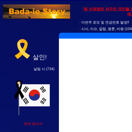
'왜 이재명은 자꾸만 국민들 
에
이번주 로또 및 연금번호 발생!!
시사, 이슈, 칼럼, 평론, 비평
(104
살인!
날림 시
(734)
현재 접속자