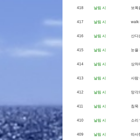
418
날림 시
보
폭
417
날림 시
w
a
l
k
416
날림 시
산
다
415
날림 시
눈
을
414
날림 시
상
처
413
날림 시
사
람
412
날림 시
망
각
411
날림 시
침
묵
410
날림 시
소
리
409
날림 시
따
사