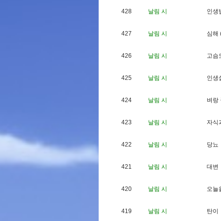
428
날림 시
인
생
427
날림 시
심
해
426
날림 시
고
슴
425
날림 시
인
생
424
날림 시
벼
랑
423
날림 시
자
식
422
날림 시
당
뇨
421
날림 시
대
변
420
날림 시
오
늘
419
날림 시
탄
이