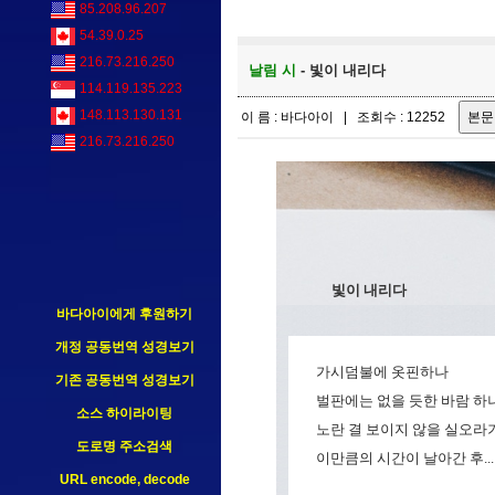
85.208.96.207
54.39.0.25
216.73.216.250
날림 시
- 빛이 내리다
114.119.135.223
148.113.130.131
이 름 : 바다아이 | 조회수 : 12252
216.73.216.250
빛이 내리다
바다아이에게 후원하기
개정 공동번역 성경보기
가시덤불에 옷핀하나
기존 공동번역 성경보기
벌판에는 없을 듯한 바람 하
소스 하이라이팅
노란 결 보이지 않을 실오라기.
도로명 주소검색
이만큼의 시간이 날아간 후...
URL encode, decode