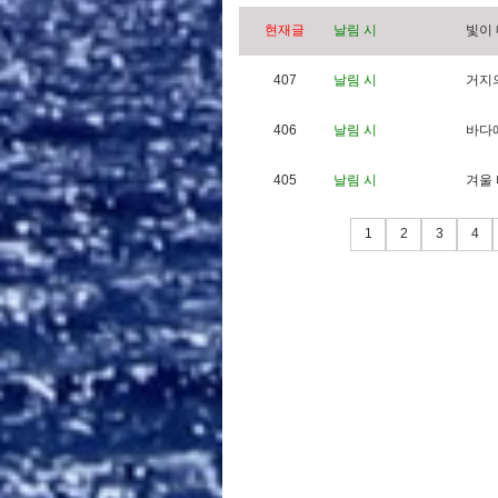
현재글
날림 시
빛
이
407
날림 시
거
지
406
날림 시
바
다
405
날림 시
겨
울
1
2
3
4