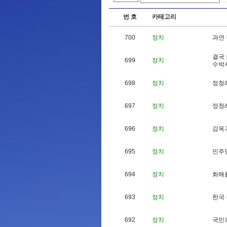
번 호
카테고리
700
정치
과
연
결
국
699
정치
수
박
698
정치
정
청
697
정치
정
청
696
정치
감
옥
695
정치
민
주
694
정치
화
해
693
정치
한
국
692
정치
국
민