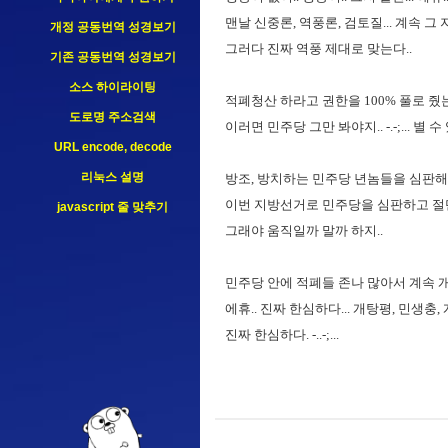
맨날 신중론, 역풍론, 검토질... 계속 그 
개정 공동번역 성경보기
그러다 진짜 역풍 제대로 맞는다..
기존 공동번역 성경보기
소스 하이라이팅
적폐청산 하라고 권한을 100% 풀로 
도로명 주소검색
이러면 민주당 그만 봐야지.. -.-;... 별 수 
URL encode, decode
리눅스 설명
방조, 방치하는 민주당 년놈들을 심판해
이번 지방선거로 민주당을 심판하고 절단
javascript 줄 맞추기
그래야 움직일까 말까 하지..
민주당 안에 적폐들 존나 많아서 계속 개
에휴.. 진짜 한심하다... 개탕평, 민생충
진짜 한심하다. -..-;...