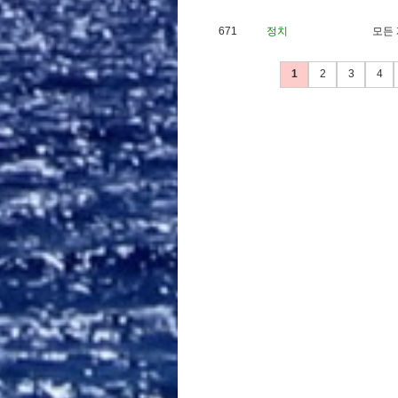
671
정치
모
든
1
2
3
4