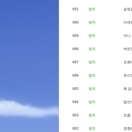
691
정치
송
영
690
정치
이
재
689
정치
아
니
688
정치
박
은
687
정치
조
희
686
정치
유
시
685
정치
왜
검
684
정치
범
인
683
정치
요
즘
682
정치
정
청