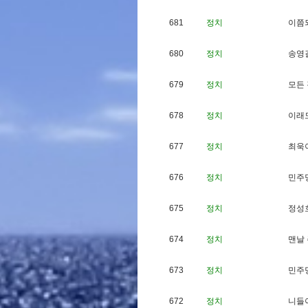
681
정치
이
쯤
680
정치
송
영
679
정치
모
든
678
정치
이
래
677
정치
최
욱
676
정치
민
주
675
정치
정
성
674
정치
맨
날
673
정치
민
주
672
정치
니
들