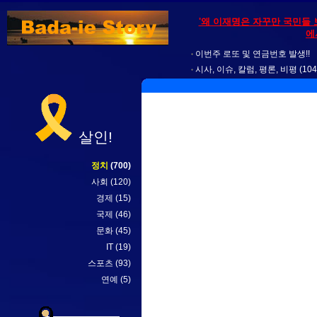
'왜 이재명은 자꾸만 국민들 
에
이번주 로또 및 연금번호 발생!!
시사, 이슈, 칼럼, 평론, 비평
(104
살인!
정치
(700)
사회
(120)
경제
(15)
국제
(46)
문화
(45)
IT
(19)
스포츠
(93)
연예
(5)