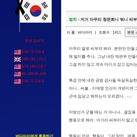
정치
- 저거 아무리 청문회니 뭐니 씨부려
이 름 : 바다아이 | 조회수 : 1411
현재 접속자
아무리 말로 씨부려 봐라.. 분란만 만들고
216.73.216.4
왜 빌미를 주냐.. 그냥 내란 재판부 
185.191.171.2
그걸 하지 않고 계속 마이크 잡고 입터는 이
174.140.218.7
85.208.96.195
특검 안에 내란 공범 검사들 득실득실한
216.73.216.4
아니... 씨볼... 이재명 인선이 개판이면
근데 입닫고 뭐하는지 모르겠다... -.-;.
지방선거 군불 때는 거 아니냐... 결집용 장
행동으로 해라.. 아가리 씨부리지 말고 민주
행동이 없어.. 행동이.. 그저 말만... 에휴..
바다아이에게 후원하기