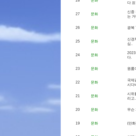
28
문화
다
표
신
종
27
문화
는
거
26
문화
광
복
신
경
25
문화
심
.
.
2
0
2
3
24
문화
다
.
23
문화
원
룸
국
제
22
문화
시
다
시
위
21
문화
리
고
.
20
문화
무
슨
19
문화
(
만
화