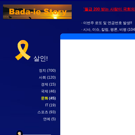
'월급 200 받는 사람이 국회
이번주 로또 및 연금번호 발생!!
시사, 이슈, 칼럼, 평론, 비평
(104
살인!
정치
(700)
사회
(120)
경제
(15)
국제
(46)
문화
(45)
IT
(19)
스포츠
(93)
연예
(5)