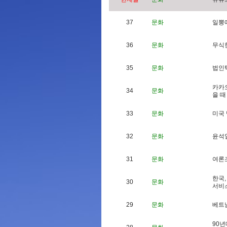
37
문화
일
뽕
36
문화
무
식
35
문화
법
인
카
카
34
문화
을
때
33
문화
미
국
32
문화
윤
석
31
문화
여
론
한
국
,
30
문화
서
비
29
문화
베
트
9
0
년