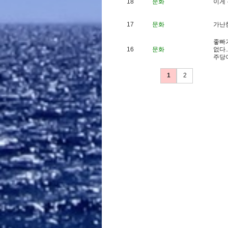
18
문화
이
게
17
문화
가
난
좋
빠
16
문화
없
다
.
주
당
1
2