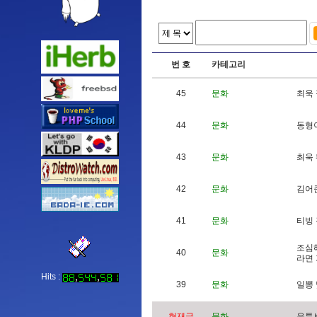
번 호
카테고리
45
문화
최
욱
44
문화
동
형
43
문화
최
욱
42
문화
김
어
41
문화
티
빙
조
심
40
문화
라
면
Hits :
39
문화
일
뽕
현재글
문화
유
튜