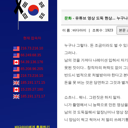
문화
- 유튜브 영상 도둑 현상... 누구나에
이 름 : 바다아이 | 조회수 : 1923
현재 접속자
누구나 그렇다.. 돈 조금이라도 벌 수 있지 않을
216.73.216.10
그러나..
66.249.68.35
남의 것을 가져다 나레이션 입혀서 자기 것
54.39.136.176
못된 짓이다... 창작자의 허락도 없이 
85.208.96.205
반드시 법적으로 처벌받아야 한다고 본
216.73.216.10
돈을 못 버는 것은 당연하고 그것과 별
185.191.171.15
15.235.27.180
185.191.171.17
쇼츠니... 뭐니.. 그런짓은 하지 말자.
니가 촬영해서 니 능력으로 만든 영상을
남의 것 도둑질해서 말장난이나 영상 장
니 양심이 썩고 썩어서 저 멀리 쓰레기
바다아이에게 후원하기