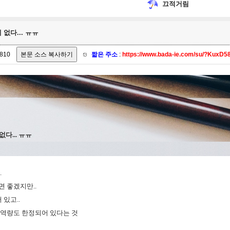
끄적거림
 없다... ㅠㅠ
810
짧은 주소
:
https://www.bada-ie.com/su/?KuxD5
없다... ㅠㅠ
.
면 좋겠지만..
있고..
는 역량도 한정되어 있다는 것