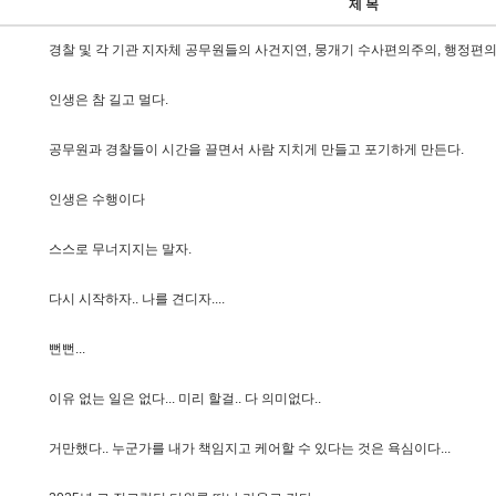
제 목
경
찰
및
각
기
관
지
자
체
공
무
원
들
의
사
건
지
연
,
뭉
개
기
수
사
편
의
주
의
,
행
정
편
인
생
은
참
길
고
멀
다
.
공
무
원
과
경
찰
들
이
시
간
을
끌
면
서
사
람
지
치
게
만
들
고
포
기
하
게
만
든
다
.
인
생
은
수
행
이
다
스
스
로
무
너
지
지
는
말
자
.
다
시
시
작
하
자
.
.
나
를
견
디
자
.
.
.
.
뻔
뻔
.
.
.
이
유
없
는
일
은
없
다
.
.
.
미
리
할
걸
.
.
다
의
미
없
다
.
.
거
만
했
다
.
.
누
군
가
를
내
가
책
임
지
고
케
어
할
수
있
다
는
것
은
욕
심
이
다
.
.
.