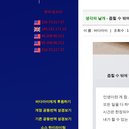
현재 접속자
생각의 날개
- 좁힐 수 밖에
216.73.217.37
185.191.171.19
이 름 : 바다아이 | 조회수 : 1
85.208.96.211
85.208.96.211
216.73.217.37
좁힐 수 밖에 
인생이란 게 참..
바다아이에게 후원하기
모든 일을 다 하
개정 공동번역 성경보기
시간은 한정되어 
기존 공동번역 성경보기
내가 할 수 있
소스 하이라이팅