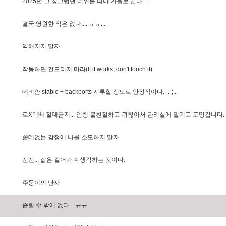
2
0
2
5
년
그
징
그
럽
던
더
위
를
떠
나
가
을
로
간
다
.
.
.
.
결
국
영
원
한
적
은
없
다
.
.
.
.
ㅠ
ㅠ
.
.
.
약
해
지
지
말
자
.
작
동
하
면
건
드
리
지
마
라
(
I
f
i
t
w
o
r
k
s
,
d
o
n
'
t
t
o
u
c
h
i
t
)
데
비
안
s
t
a
b
l
e
+
b
a
c
k
p
o
r
t
s
지
루
할
정
도
로
안
정
적
이
다
.
-
.
-
;
.
.
.
로
X
택
배
절
대
금
지
.
.
.
엄
청
불
친
절
하
고
귀
찮
아
서
관
리
실
에
맡
기
고
도
망
갑
니
다
.
쓸
데
없
는
감
정
에
나
를
소
모
하
지
말
자
.
전
진
.
.
.
삶
은
걸
어
가
며
생
각
하
는
것
이
다
.
주
둥
이
의
난
사
좁
힐
수
밖
에
없
다
.
.
.
ㅠ
ㅠ