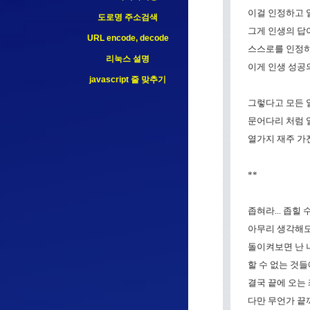
이걸 인정하고 
도로명 주소검색
그게 인생의 답이
URL encode, decode
스스로를 인정하고
리눅스 설명
이게 인생 성공의
javascript 줄 맞추기
그렇다고 모든 
문어다리 처럼 
열가지 재주 가
**
좁혀라... 좁힐 
아무리 생각해도 
돌이켜보면 난 너
할 수 없는 것들
결국 끝에 오는 좌
다만 무언가 끝까