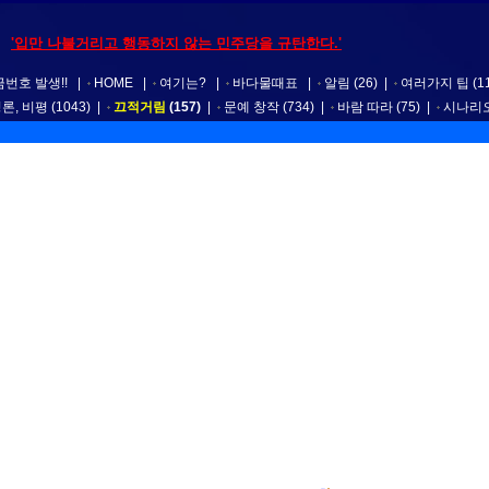
'입만 나불거리고 행동하지 않는 민주당을 규탄한다.'
번호 발생!!
|
HOME
|
여기는?
|
바다물때표
|
알림
(26)
|
여러가지 팁
(1
평론, 비평
(1043)
|
끄적거림
(157)
|
문예 창작
(734)
|
바람 따라
(75)
|
시나리