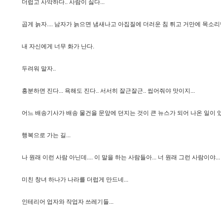
더
럽
고
사
악
하
다
.
.
사
람
이
싫
다
.
.
.
곱
게
늙
자
.
.
.
.
남
자
가
늙
으
면
냄
새
나
고
아
집
질
에
더
러
운
침
튀
고
거
만
에
목
소
리
내
자
신
에
게
너
무
화
가
난
다
.
두
려
워
말
자
.
.
흥
분
하
면
진
다
.
.
.
욕
해
도
진
다
.
.
서
서
히
잘
근
잘
근
.
.
씹
어
줘
야
맛
이
지
.
.
.
어
느
배
송
기
사
가
배
송
물
건
을
문
앞
에
던
지
는
것
이
큰
뉴
스
가
되
어
나
온
일
이
행
복
으
로
가
는
길
.
.
.
나
원
래
이
런
사
람
아
닌
데
.
.
.
.
이
말
을
하
는
사
람
들
아
.
.
.
너
원
래
그
런
사
람
이
야
.
.
.
미
친
창
녀
하
나
가
나
라
를
더
럽
게
만
드
네
.
.
.
인
테
리
어
업
자
와
작
업
자
쓰
레
기
들
.
.
.