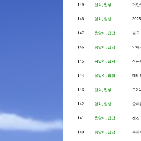
149
일화, 일상
거
만
148
일화, 일상
2
0
2
5
147
옹알이, 잡담
결
국
146
옹알이, 잡담
약
해
145
옹알이, 잡담
작
동
144
옹알이, 잡담
데
비
143
일화, 일상
로
X
142
일화, 일상
쓸
데
141
옹알이, 잡담
전
진
.
140
옹알이, 잡담
주
둥