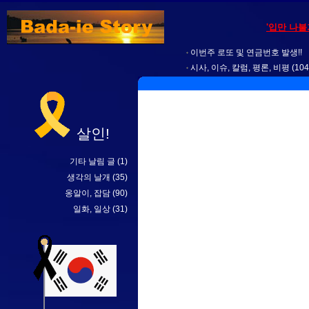
'입만 나
이번주 로또 및 연금번호 발생!!
시사, 이슈, 칼럼, 평론, 비평
(104
살인!
기타 날림 글
(1)
생각의 날개
(35)
옹알이, 잡담
(90)
일화, 일상
(31)