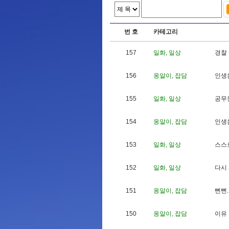
번 호
카테고리
157
일화, 일상
경
찰
156
옹알이, 잡담
인
생
155
일화, 일상
공
무
154
옹알이, 잡담
인
생
153
일화, 일상
스
스
152
일화, 일상
다
시
151
옹알이, 잡담
뻔
뻔
.
150
옹알이, 잡담
이
유