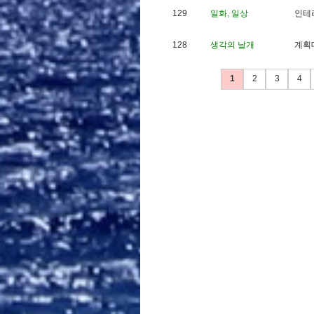
129
일화, 일상
인
테
128
생각의 날개
계
획
1
2
3
4