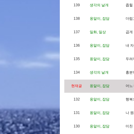
139
생각의 날개
좁
힐
138
옹알이, 잡담
더
럽
137
일화, 일상
곱
게
136
옹알이, 잡담
내
자
135
옹알이, 잡담
두
려
134
생각의 날개
흥
분
현재글
옹알이, 잡담
어
느
132
옹알이, 잡담
행
복
131
옹알이, 잡담
나
원
130
옹알이, 잡담
미
친