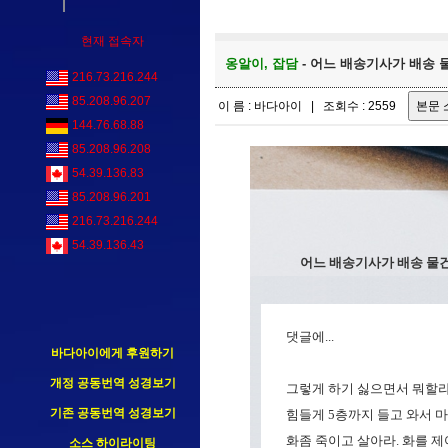
현재 접속자
옹알이, 잡담
- 어느 배송기사가 배송 
216.73.216.244
85.208.96.207
이 름 : 바다아이 | 조회수 : 2559
144.76.68.88
85.208.96.208
54.39.136.83
85.208.96.201
216.73.216.244
54.39.136.43
어느 배송기사가 배송 물건
댓글에...
바다아이에게 후원하기
개정 공동번역 성경보기
그렇게 하기 싫으면서 뭐할라
기존 공동번역 성경보기
힘들게 5층까지 들고 와서 
화좀 죽이고 살아라. 화를 
소스 하이라이팅