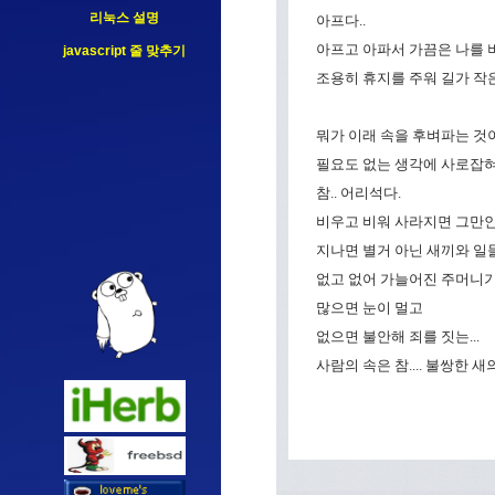
리눅스 설명
아프다..
아프고 아파서 가끔은 나를 버
javascript 줄 맞추기
조용히 휴지를 주워 길가 작
뭐가 이래 속을 후벼파는 것
필요도 없는 생각에 사로잡혀
참.. 어리석다.
비우고 비워 사라지면 그만인 일
지나면 별거 아닌 새끼와 일들.
없고 없어 가늘어진 주머니기
많으면 눈이 멀고
없으면 불안해 죄를 짓는...
사람의 속은 참.... 불쌍한 새