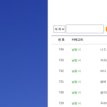
번 호
카테고리
734
날림 시
나
2
.
.
733
날림 시
자
괴
732
날림 시
바
다
731
날림 시
밤
에
730
날림 시
쉽
지
729
날림 시
두
려