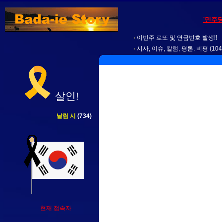
'민주
이번주 로또 및 연금번호 발생!!
시사, 이슈, 칼럼, 평론, 비평
(104
살인!
날림 시
(734)
현재 접속자