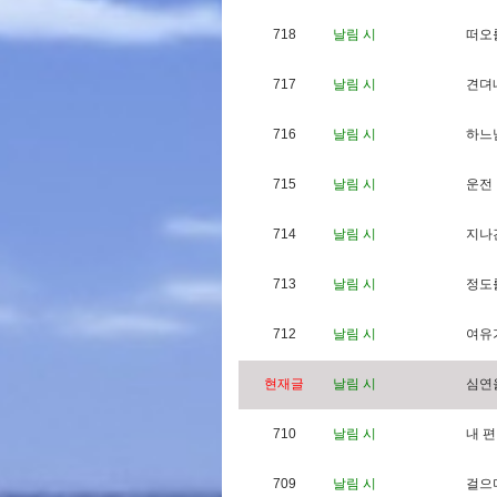
718
날림 시
떠
오
717
날림 시
견
뎌
716
날림 시
하
느
715
날림 시
운
전
714
날림 시
지
나
713
날림 시
정
도
712
날림 시
여
유
현재글
날림 시
심
연
710
날림 시
내
편
709
날림 시
걸
으