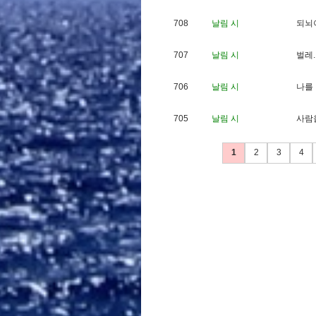
708
날림 시
되
뇌
707
날림 시
벌
레
.
706
날림 시
나
를
705
날림 시
사
람
1
2
3
4