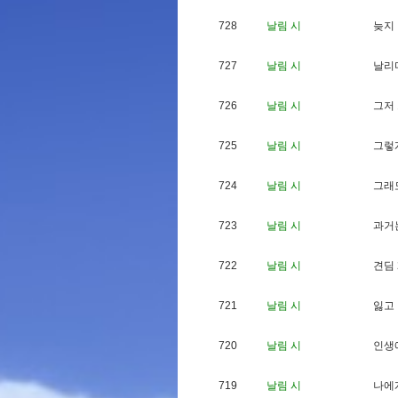
728
날림 시
늦
지
727
날림 시
날
리
726
날림 시
그
저
725
날림 시
그
렇
724
날림 시
그
래
723
날림 시
과
거
722
날림 시
견
딤
721
날림 시
잃
고
720
날림 시
인
생
719
날림 시
나
에