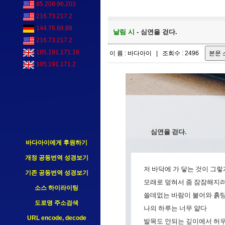
85.208.96.203
216.73.217.2
144.76.68.88
날림 시
- 심연을 걷다.
216.73.217.2
185.191.171.18
이 름 : 바다아이 | 조회수 : 2496
185.191.171.2
심연을 걷다.
바다아이에게 후원하기
개정 공동번역 성경보기
저 바닥에 가 닿는 것이 그
기존 공동번역 성경보기
모래로 덮혀서 좀 잠잠해지
소스 하이라이팅
쓸데없는 바람이 불어와 흙탕
도로명 주소검색
나의 하루는 너무 얕다
URL encode, decode
발목도 안되는 깊이에서 허우적