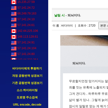
15.235.27.59
57.141.24.72
66.249.79.163
날림 시
- 되뇌이다.
57.141.24.10
57.141.24.61
이 름 : 바다아이 | 조회수 : 2720
142.44.225.106
148.113.128.61
57.141.24.91
57.141.24.104
57.141.24.80
142.44.233.254
되뇌이다.
216.73.216.15
바다아이에게 후원하기
57.141.24.95
개정 공동번역 성경보기
54.39.0.110
무료할지언정 망가지지는 말자
기존 공동번역 성경보기
185.191.171.5
죄를 짓는 유혹에 노출되지 
216.73.216.15
소스 하이라이팅
그저 견디자... 하루하루 무료
85.208.96.208
도로명 주소검색
삶이 별거 있나.. 그렇게 늙어
57.141.24.63
URL encode, decode
잠시의 일탈로 얻는 게 뭐가 
85.208.96.197