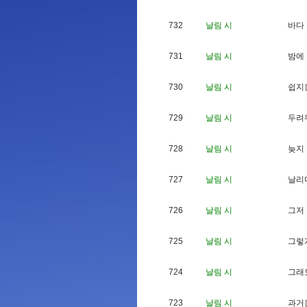
732
날림 시
바
다
731
날림 시
밤
에
730
날림 시
쉽
지
729
날림 시
두
려
728
날림 시
늦
지
727
날림 시
날
리
726
날림 시
그
저
725
날림 시
그
렇
724
날림 시
그
래
723
날림 시
과
거