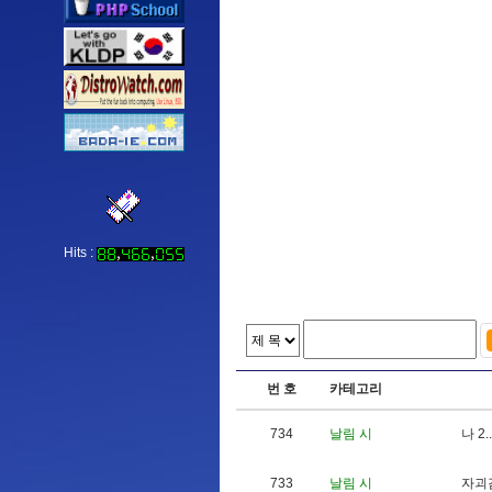
Hits :
번 호
카테고리
734
날림 시
나
2
.
.
733
날림 시
자
괴