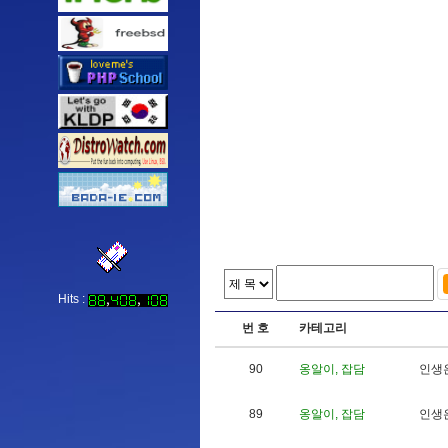
Hits :
번 호
카테고리
90
옹알이, 잡담
인
생
89
옹알이, 잡담
인
생