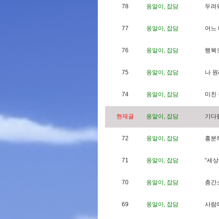
78
옹알이, 잡담
두
려
77
옹알이, 잡담
어
느
76
옹알이, 잡담
행
복
75
옹알이, 잡담
나
원
74
옹알이, 잡담
미
친
현재글
옹알이, 잡담
기
다
72
옹알이, 잡담
흥
분
71
옹알이, 잡담
“
세
상
70
옹알이, 잡담
층
간
69
옹알이, 잡담
사
람