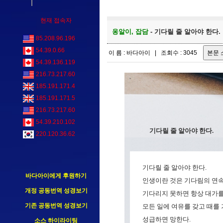
현재 접속자
옹알이, 잡담
- 기다릴 줄 알아야 한다.
85.208.96.196
54.39.0.66
이 름 : 바다아이 | 조회수 : 3045
54.39.136.119
216.73.217.60
185.191.171.4
185.191.171.5
216.73.217.60
54.39.210.102
기다릴 줄 알아야 한다.
220.120.36.62
기다릴 줄 알아야 한다.
바다아이에게 후원하기
인생이란 것은 기다림의 연속
개정 공동번역 성경보기
기다리지 못하면 항상 대가를
기존 공동번역 성경보기
모든 일에 여유를 갖고 때를 기
성급하면 망한다.
소스 하이라이팅