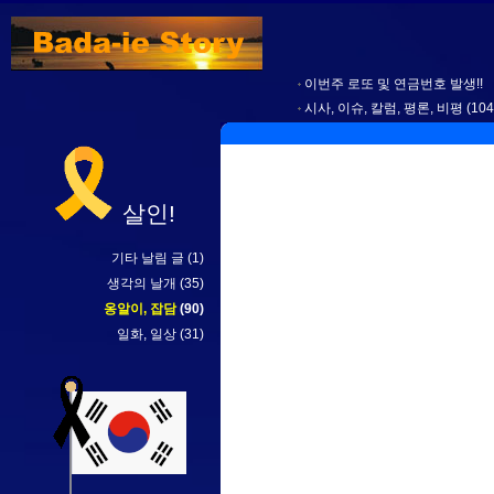
이번주 로또 및 연금번호 발생!!
시사, 이슈, 칼럼, 평론, 비평
(104
살인!
기타 날림 글
(1)
생각의 날개
(35)
옹알이, 잡담
(90)
일화, 일상
(31)