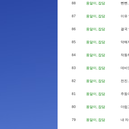
88
옹알이, 잡담
뻔
뻔
.
87
옹알이, 잡담
이
유
86
옹알이, 잡담
결
국
85
옹알이, 잡담
약
해
84
옹알이, 잡담
작
동
83
옹알이, 잡담
데
비
82
옹알이, 잡담
전
진
.
81
옹알이, 잡담
주
둥
80
옹알이, 잡담
더
럽
79
옹알이, 잡담
내
자