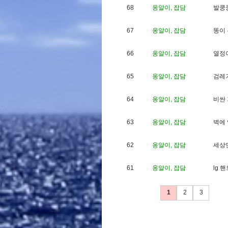
68
옹알이, 잡담
발
쿵
67
옹알이, 잡담
똥
이
66
옹알이, 잡담
열
정
65
옹알이, 잡담
검
레
64
옹알이, 잡담
비
싼
63
옹알이, 잡담
벽
에
62
옹알이, 잡담
세
상
61
옹알이, 잡담
l
g
핸
1
2
3