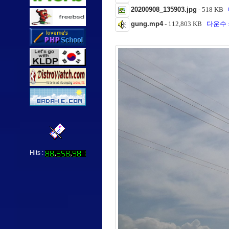
20200908_135903.jpg
- 518 KB
gung.mp4
- 112,803 KB
다운수 :
Hits :