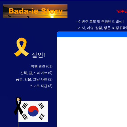
'민주
이번주 로또 및 연금번호 발생!!
시사, 이슈, 칼럼, 평론, 비평
(104
살인!
여행 관련
(61)
산책, 길, 드라이브
(9)
풍경, 건물, 그냥 사진
(2)
스포츠 직관
(3)