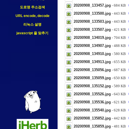
20200908_133457.jpg
- 684 KB
도로명 주소검색
20200908_133500.jpg
- 443 KB
URL encode, decode
20200908_133503.jpg
- 443 KB
리눅스 설명
20200908_133507.jpg
- 421 KB
javascript 줄 맞추기
20200908_134019.jpg
- 704 KB
20200908_134907.jpg
- 488 KB
20200908_134910.jpg
- 580 KB
20200908_134913.jpg
- 655 KB
20200908_135056.jpg
- 687 KB
20200908_135059.jpg
- 650 KB
20200908_135152.jpg
- 589 KB
20200908_135526.jpg
- 643 KB
20200908_135536.jpg
- 621 KB
20200908_135540.jpg
- 628 KB
20200908_135852.jpg
- 442 KB
20200908_135859.jpg
- 481 KB