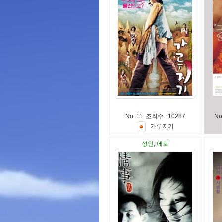
No. 11 조회수 : 10287
No
가
루
지
기
성인, 에로