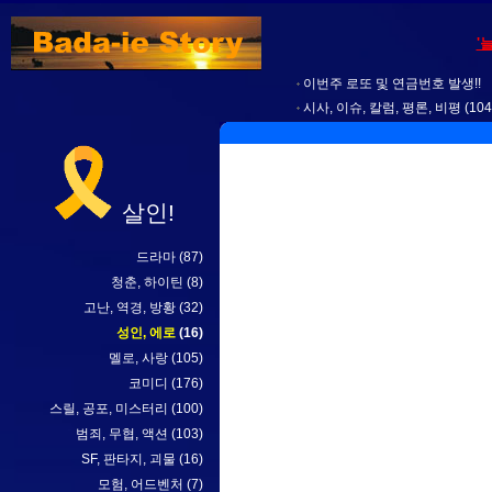
'
이번주 로또 및 연금번호 발생!!
시사, 이슈, 칼럼, 평론, 비평
(104
살인!
드라마
(87)
청춘, 하이틴
(8)
고난, 역경, 방황
(32)
성인, 에로
(16)
멜로, 사랑
(105)
코미디
(176)
스릴, 공포, 미스터리
(100)
범죄, 무협, 액션
(103)
SF, 판타지, 괴물
(16)
모험, 어드벤처
(7)