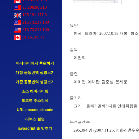
15.235.98.195
85.208.96.210
185.191.171.3
216.73.217.100
요약
216.73.217.100
한국 | 드라마 | 2007.10.18 개봉 | 
51.161.65.77
감독
이언희
바다아이에게 후원하기
개정 공동번역 성경보기
출연
이미연, 이태란, 김준성, 윤제문
기존 공동번역 성경보기
소스 하이라이팅
줄거리
도로명 주소검색
그거… 할까? 말까? 다른 연애취향을 가진 
URL encode, decode
리눅스 설명
누적관객수
javascript 줄 맞추기
295,394 명 (2007.11.25, 영