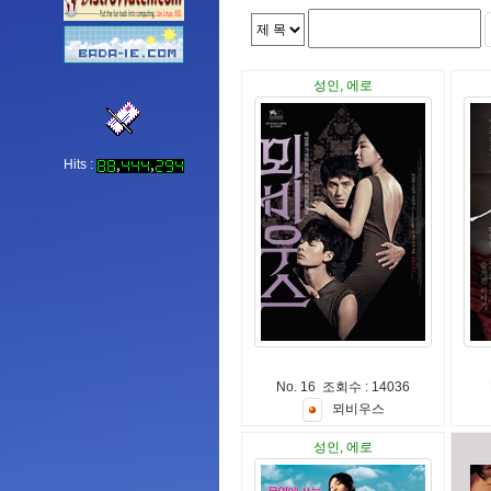
성인, 에로
Hits :
No. 16 조회수 : 14036
뫼
비
우
스
성인, 에로