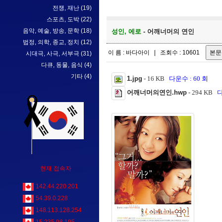
전쟁, 재난
(19)
스포츠, 도박
(22)
음악, 예술, 방송, 문학
(18)
성인, 에로
- 어깨너머의 연인
법정, 의학, 종교, 정치
(12)
이 름 : 바다아이 | 조회수 : 10601
시대극, 사극, 서부극
(31)
다큐, 동물, 음식
(4)
기타
(4)
1.jpg
- 16 KB
다운수 : 60 회
어깨너머의연인.hwp
- 294 KB
다
현재 접속자
142.44.220.201
54.39.0.228
148.113.128.254