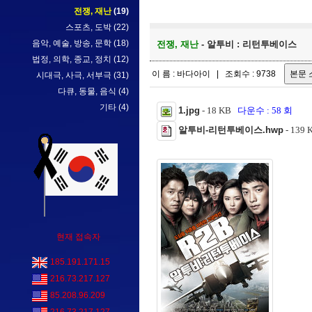
전쟁, 재난
(19)
스포츠, 도박
(22)
음악, 예술, 방송, 문학
(18)
전쟁, 재난
- 알투비 : 리턴투베이스
법정, 의학, 종교, 정치
(12)
이 름 : 바다아이 | 조회수 : 9738
시대극, 사극, 서부극
(31)
다큐, 동물, 음식
(4)
기타
(4)
1.jpg
- 18 KB
다운수 : 58 회
알투비-리턴투베이스.hwp
- 139
현재 접속자
185.191.171.15
216.73.217.127
85.208.96.209