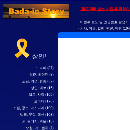
'월급 200 받는 사람이 국회
이번주 로또 및 연금번호 발생!!
시사, 이슈, 칼럼, 평론, 비평
(104
살인!
드라마
(87)
청춘, 하이틴
(8)
고난, 역경, 방황
(32)
성인, 에로
(16)
멜로, 사랑
(105)
코미디
(176)
스릴, 공포, 미스터리
(100)
범죄, 무협, 액션
(103)
SF, 판타지, 괴물
(16)
모험, 어드벤처
(7)