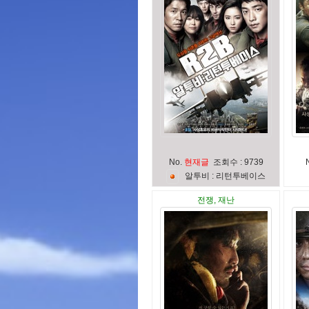
No.
현재글
조회수 : 9739
알
투
비
:
리
턴
투
베
이
스
전쟁, 재난