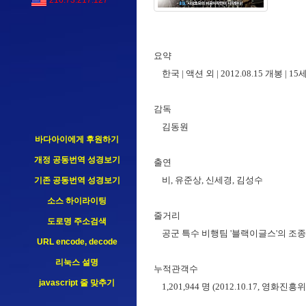
216.73.217.127
요약
한국 | 액션 외 | 2012.08.15 개봉 | 
감독
김동원
바다아이에게 후원하기
개정 공동번역 성경보기
출연
비, 유준상, 신세경, 김성수
기존 공동번역 성경보기
소스 하이라이팅
줄거리
도로명 주소검색
공군 특수 비행팀 '블랙이글스'의 조종
URL encode, decode
리눅스 설명
누적관객수
javascript 줄 맞추기
1,201,944 명 (2012.10.17, 