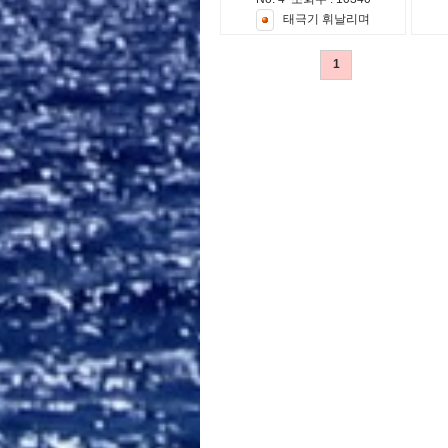
태
극
기
휘
날
리
며
1