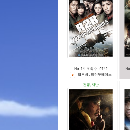
No. 14 조회수 : 9742
No
알
투
비
:
리
턴
투
베
이
스
전쟁, 재난