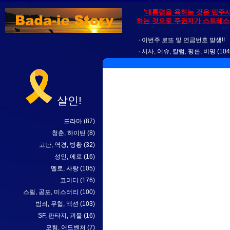
'대통령을 욕하는 것은 민주
하는 것으로 주권자가 스트레스를
이번주 로또 및 연금번호 발생!!
시사, 이슈, 칼럼, 평론, 비평
(104
살인!
드라마
(87)
청춘, 하이틴
(8)
고난, 역경, 방황
(32)
성인, 에로
(16)
멜로, 사랑
(105)
코미디
(176)
스릴, 공포, 미스터리
(100)
범죄, 무협, 액션
(103)
SF, 판타지, 괴물
(16)
모험, 어드벤처
(7)