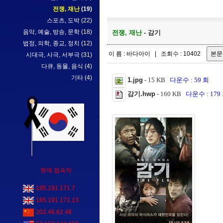
전쟁, 재난
(19)
스포츠, 도박
(22)
음악, 예술, 방송, 문학
(18)
전쟁, 재난
- 감기
법정, 의학, 종교, 정치
(12)
이 름 : 바다아이 | 조회수 : 10402
시대극, 사극, 서부극
(31)
다큐, 동물, 음식
(4)
기타
(4)
1.jpg
- 15 KB
다운수 : 59 회
감기.hwp
- 160 KB
다운수 : 179
현재 접속자
185.191.171.7
185.191.171.13
202.46.62.48