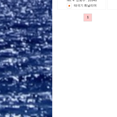
No. 4 조회수 : 10340
태
극
기
휘
날
리
며
1