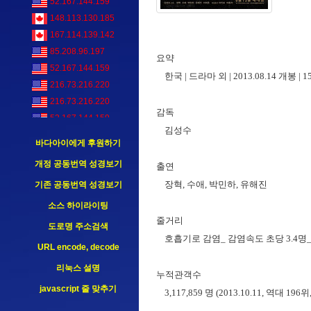
52.167.144.159
148.113.130.185
167.114.139.142
85.208.96.197
요약
52.167.144.159
한국 | 드라마 외 | 2013.08.14 개봉 |
216.73.216.220
216.73.216.220
감독
52.167.144.159
김성수
52.167.144.159
바다아이에게 후원하기
13.223.3.216
개정 공동번역 성경보기
출연
52.167.144.159
장혁, 수애, 박민하, 유해진
기존 공동번역 성경보기
54.39.136.164
소스 하이라이팅
줄거리
도로명 주소검색
호흡기로 감염_ 감염속도 초당 3.4명_ 치사
URL encode, decode
리눅스 설명
누적관객수
javascript 줄 맞추기
3,117,859 명 (2013.10.11, 