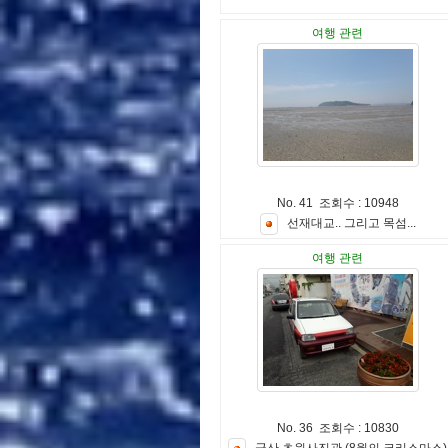
여행 관련
No. 41 조회수 : 10948
선
재
대
교
.
.
그
리
고
목
섬
.
.
.
여행 관련
No. 36 조회수 : 10830