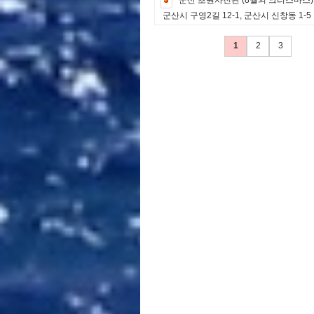
군
산
초
원
사
진
관
(
8
월
의
크
리
스
마
스
)
군
산
시
구
영
2
길
1
2
-
1
,
군
산
시
신
창
동
1
-
5
1
2
3