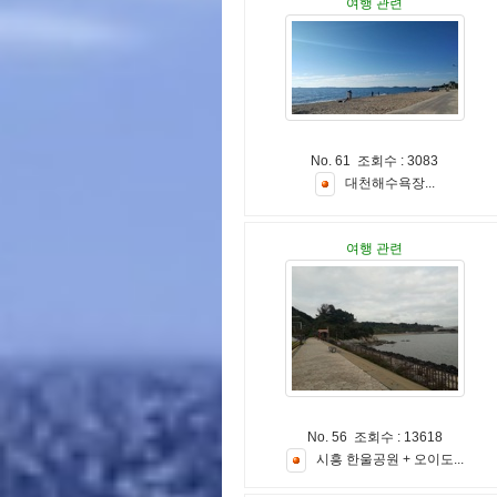
여행 관련
No. 61 조회수 : 3083
대
천
해
수
욕
장
.
.
.
여행 관련
No. 56 조회수 : 13618
시
흥
한
울
공
원
+
오
이
도
.
.
.