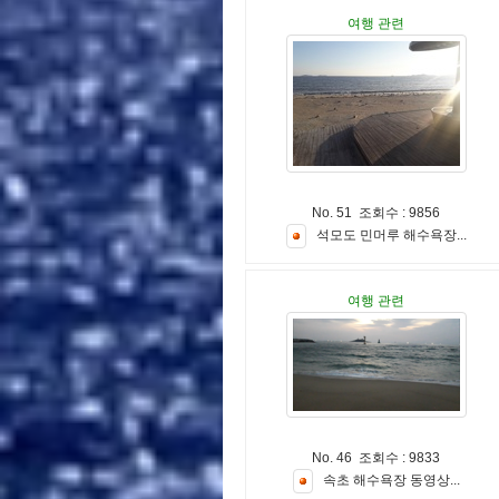
여행 관련
No. 51 조회수 : 9856
석
모
도
민
머
루
해
수
욕
장
.
.
.
여행 관련
No. 46 조회수 : 9833
속
초
해
수
욕
장
동
영
상
.
.
.