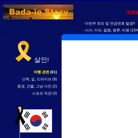
'민주
이번주 로또 및 연금번호 발생!!
시사, 이슈, 칼럼, 평론, 비평
(104
살인!
여행 관련
(61)
산책, 길, 드라이브
(9)
풍경, 건물, 그냥 사진
(2)
스포츠 직관
(3)