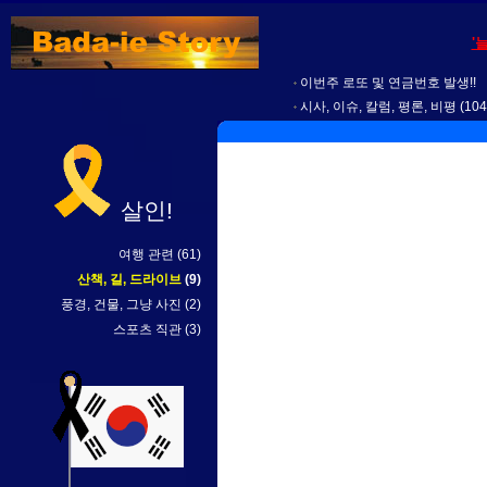
'
이번주 로또 및 연금번호 발생!!
시사, 이슈, 칼럼, 평론, 비평
(104
살인!
여행 관련
(61)
산책, 길, 드라이브
(9)
풍경, 건물, 그냥 사진
(2)
스포츠 직관
(3)