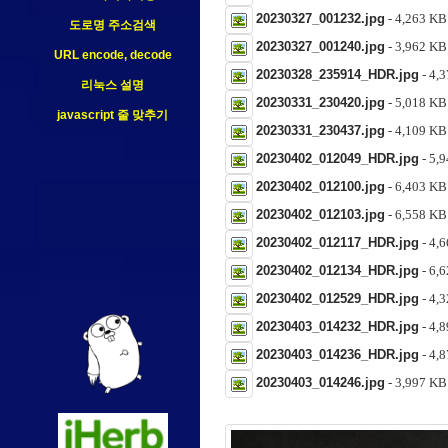
20230327_001232.jpg
- 4,263 
도로명 주소검색
20230327_001240.jpg
- 3,962 
URL encode, decode
20230328_235914_HDR.jpg
- 4,
리눅스 설명
20230331_230420.jpg
- 5,018 
javascript 줄 맞추기
20230331_230437.jpg
- 4,109 
20230402_012049_HDR.jpg
- 5,
20230402_012100.jpg
- 6,403 
20230402_012103.jpg
- 6,558 
20230402_012117_HDR.jpg
- 4,
20230402_012134_HDR.jpg
- 6,
20230402_012529_HDR.jpg
- 4,
20230403_014232_HDR.jpg
- 4,
20230403_014236_HDR.jpg
- 4,
20230403_014246.jpg
- 3,997 