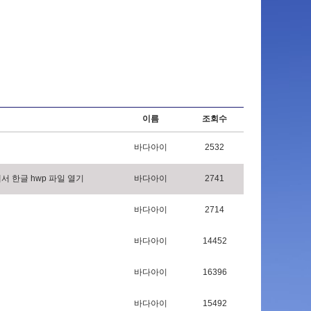
이름
조회수
바다아이
2532
에
서
한
글
h
w
p
파
일
열
기
바다아이
2741
바다아이
2714
바다아이
14452
바다아이
16396
바다아이
15492