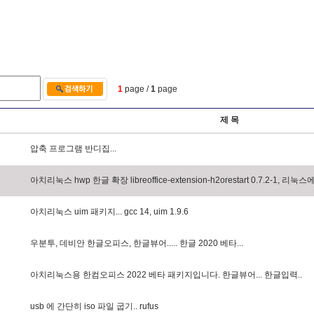
1
page /
1
page
제 목
압
축
프
로
그
램
반
디
집
.
.
.
아
치
리
눅
스
h
w
p
한
글
확
장
l
i
b
r
e
o
f
f
i
c
e
-
e
x
t
e
n
s
i
o
n
-
h
2
o
r
e
s
t
a
r
t
0
.
7
.
2
-
1
,
리
눅
스
아
치
리
눅
스
u
i
m
패
키
지
.
.
.
g
c
c
1
4
,
u
i
m
1
.
9
.
6
우
분
투
,
데
비
안
한
글
오
피
스
,
한
글
뷰
어
.
.
.
.
.
한
글
2
0
2
0
베
타
.
.
.
아
치
리
눅
스
용
한
컴
오
피
스
2
0
2
2
베
타
패
키
지
입
니
다
.
한
글
뷰
어
.
.
.
한
글
입
력
.
.
u
s
b
에
간
단
히
i
s
o
파
일
굽
기
.
.
r
u
f
u
s