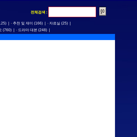
전체검색 :
125)
|
추천 및 재미
(166)
|
자료실
(25)
|
오
(760)
|
드라마 대본
(248)
|