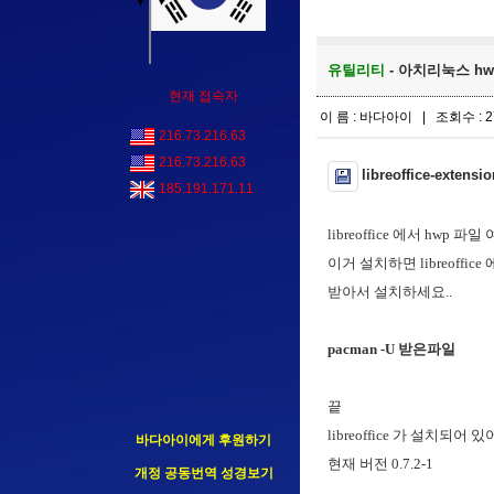
유틸리티
- 아치리눅스 hwp 
현재 접속자
이 름 : 바다아이 | 조회수 : 2
216.73.216.63
216.73.216.63
libreoffice-extensio
185.191.171.11
libreoffice 에서 hwp 
이거 설치하면 libreoffi
받아서 설치하세요..
pacman -U 받은파일
끝
libreoffice 가 설치되어 
바다아이에게 후원하기
현재 버전 0.7.2-1
개정 공동번역 성경보기