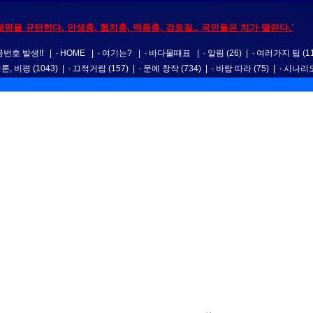
재명을 규탄한다. 민생충, 협치충, 역풍충, 검토질.. 국민들은 치가 떨린다.'
번호 발생!!
|
HOME
|
여기는?
|
바다물때표
|
알림
(26)
|
여러가지 팁
(1
평론, 비평
(1043)
|
끄적거림
(157)
|
문예 창작
(734)
|
바람 따라
(75)
|
시나리