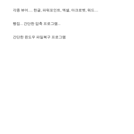
각
종
뷰
어
.
.
.
.
.
한
글
,
파
워
포
인
트
,
엑
셀
,
아
크
로
벳
,
워
드
.
.
.
.
빵
집
.
.
.
간
단
한
압
축
프
로
그
램
.
.
.
간
단
한
윈
도
우
파
일
복
구
프
로
그
램