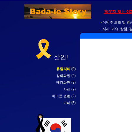
'싸우지 않는 이
이번주 로또 및 연금
시사, 이슈, 칼럼, 
살인!
유틸리티
(9)
강의파일
(4)
배경화면
(3)
사진
(2)
아이콘 관련
(2)
기타
(5)