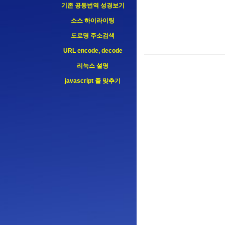
기존 공동번역 성경보기
소스 하이라이팅
도로명 주소검색
URL encode, decode
리눅스 설명
javascript 줄 맞추기