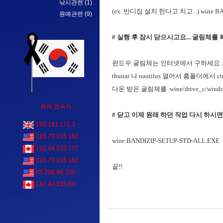
낚시관련
(1)
(ex. 반디집 설치 한다고 치고...) wine BA
원예관련
(9)
# 실행 후 잠시 닫으시고요... 굴림체를
윈도우 굴림체는 인터넷에서 구하세요... 
thunar 나 nautilus 열어서 홈폴더에
다운 받은 굴림체를 .wine/drive_c/wi
현재 접속자
# 닫고 이제 원래 하던 작업 다시 하시
185.191.171.3
216.73.216.182
wine BANDIZIP-SETUP-STD-ALL.EXE
142.44.225.177
216.73.216.182
끝!!
85.208.96.200
142.44.233.83