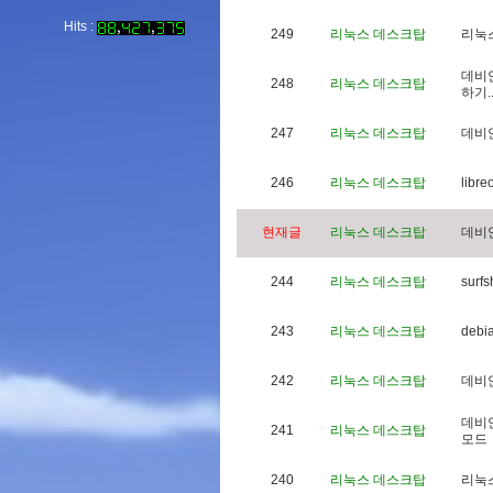
Hits :
249
리눅스 데스크탑
리
눅
데
비
248
리눅스 데스크탑
하
기
.
247
리눅스 데스크탑
데
비
246
리눅스 데스크탑
l
i
b
r
e
현재글
리눅스 데스크탑
데
비
244
리눅스 데스크탑
s
u
r
f
s
243
리눅스 데스크탑
d
e
b
i
242
리눅스 데스크탑
데
비
데
비
241
리눅스 데스크탑
모
드
240
리눅스 데스크탑
리
눅