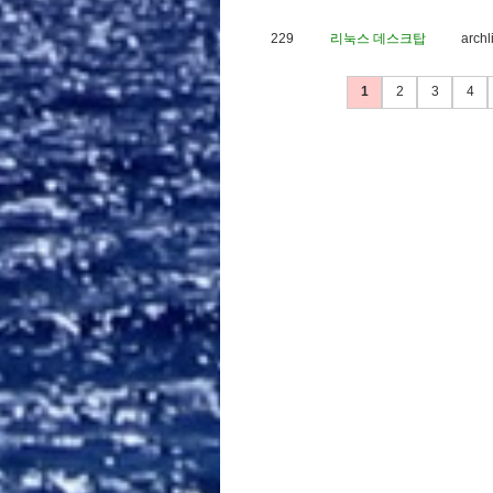
229
리눅스 데스크탑
a
r
c
h
l
1
2
3
4