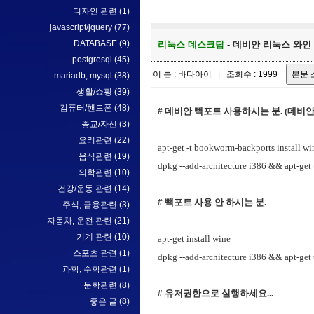
디자인 관련
(1)
javascript/jquery
(77)
DATABASE
(9)
리눅스 데스크탑
- 데비안 리눅스 와인 설치하
postgresql
(45)
이 름 : 바다아이 | 조회수 : 1999
mariadb, mysql
(38)
생활/쇼핑
(39)
컴퓨터/핸드폰
(48)
# 데비안 빽포트 사용하시는 분. (데비안 
종교/자선
(3)
요리관련
(22)
apt-get -t bookworm-backports install wi
음식관련
(19)
dpkg --add-architecture i386 && apt-get
의학관련
(10)
건강/운동 관련
(14)
# 빽포트 사용 안 하시는 분.
주식, 금융관련
(3)
자동차, 운전 관련
(21)
기계 관련
(10)
apt-get install wine
스포츠 관련
(1)
dpkg --add-architecture i386 && apt-get
과학, 수학관련
(1)
문학관련
(8)
# 유저권한으로 실행하세요...
좋은 글
(8)