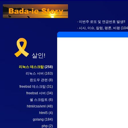
이번주 로또 및 연금번호 발생!!
시사, 이슈, 칼럼, 평론, 비평
(104
살인!
리눅스 데스크탑
(258)
리눅스 서버
(163)
윈도우 관련
(8)
freebsd 데스크탑
(31)
freebsd 서버
(34)
쉘 스크립트
(6)
html/css/xml
(48)
html5
(4)
golang
(184)
php
(2)