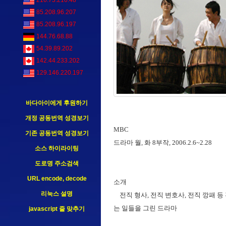
216.73.216.48
85.208.96.207
85.208.96.197
144.76.68.88
54.39.89.202
142.44.233.202
129.146.220.197
바다아이에게 후원하기
개정 공동번역 성경보기
MBC
기존 공동번역 성경보기
드라마 월, 화 8부작, 2006.2.6~2.28
소스 하이라이팅
도로명 주소검색
URL encode, decode
소개
리눅스 설명
전직 형사, 전직 변호사, 전직 깡패 
는 일들을 그린 드라마
javascript 줄 맞추기