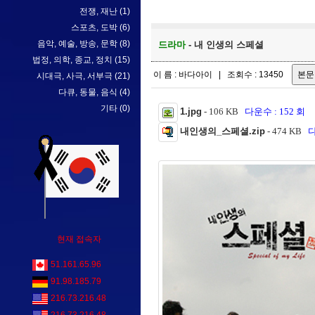
전쟁, 재난
(1)
스포츠, 도박
(6)
음악, 예술, 방송, 문학
(8)
드라마
- 내 인생의 스페셜
법정, 의학, 종교, 정치
(15)
이 름 : 바다아이 | 조회수 : 13450
시대극, 사극, 서부극
(21)
다큐, 동물, 음식
(4)
기타
(0)
1.jpg
- 106 KB
다운수 : 152 회
내인생의_스페셜.zip
- 474 KB
다
현재 접속자
51.161.65.96
91.98.185.79
216.73.216.48