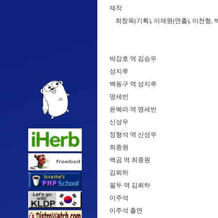
제작
최창욱(기획), 이재원(연출), 이천형, 
박강호 역 김승우
성지루
백동구 역 성지루
명세빈
윤혜라 역 명세빈
신성우
정형석 역 신성우
최종원
백곰 역 최종원
김뢰하
필두 역 김뢰하
이주석
이주석 출연