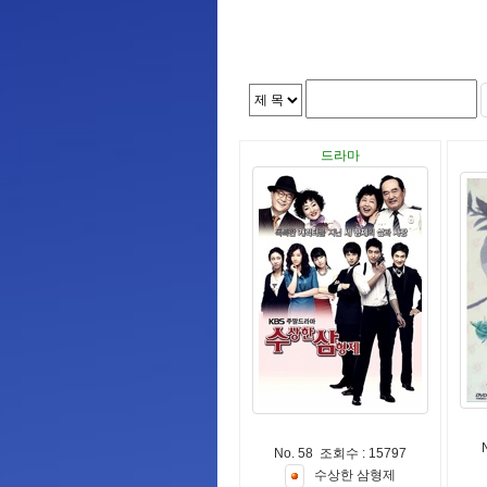
드라마
No. 58 조회수 : 15797
수
상
한
삼
형
제