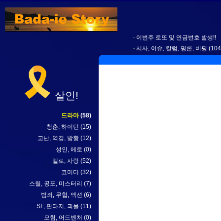
이번주 로또 및 연금번호 발생!!
시사, 이슈, 칼럼, 평론, 비평
(104
살인!
드라마
(58)
청춘, 하이틴
(15)
고난, 역경, 방황
(12)
성인, 에로
(0)
멜로, 사랑
(52)
코미디
(32)
스릴, 공포, 미스터리
(7)
범죄, 무협, 액션
(6)
SF, 판타지, 괴물
(11)
모험, 어드벤처
(0)