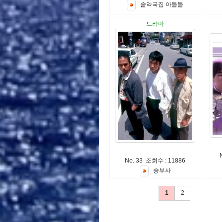
솔
약
국
집
아
들
들
드라마
No. 33 조회수 : 11886
승
부
사
1
2