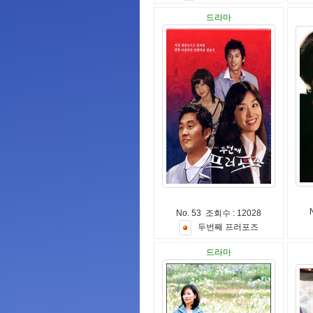
드라마
No. 53 조회수 : 12028
두
번
째
프
러
포
즈
드라마