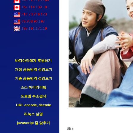
148.113.128.209
167.114.139.101
216.73.216.123
85.208.96.197
185.191.171.19
바다아이에게 후원하기
개정 공동번역 성경보기
기존 공동번역 성경보기
소스 하이라이팅
도로명 주소검색
URL encode, decode
리눅스 설명
javascript 줄 맞추기
SBS