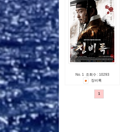
No. 1 조회수 : 10293
징
비
록
1