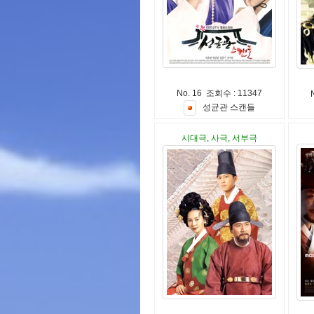
No. 16 조회수 : 11347
성
균
관
스
캔
들
시대극, 사극, 서부극