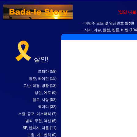
'입만 나
이번주 로또 및 연금번호 발생!!
시사, 이슈, 칼럼, 평론, 비평
(104
살인!
드라마
(58)
청춘, 하이틴
(15)
고난, 역경, 방황
(12)
성인, 에로
(0)
멜로, 사랑
(52)
코미디
(32)
스릴, 공포, 미스터리
(7)
범죄, 무협, 액션
(6)
SF, 판타지, 괴물
(11)
모험, 어드벤처
(0)