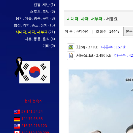
전쟁, 재난
(1)
스포츠, 도박
(6)
음악, 예술, 방송, 문학
(8)
시대극, 사극, 서부극
- 서동요
법정, 의학, 종교, 정치
(15)
이 름 : 바다아이 | 조회수 : 14448
시대극, 사극, 서부극
(21)
다큐, 동물, 음식
(4)
기타
(0)
1.jpg
- 37 KB
다운수 : 157 회
서동요.txt
- 2,480 KB
다운수 : 42
현재 접속자
57.141.24.24
144.76.68.88
216.73.216.123