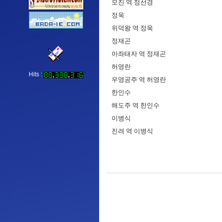
모진 역 정선경
정욱
위덕왕 역 정욱
정재곤
아좌태자 역 정재곤
허영란
Hits :
우영공주 역 허영란
한인수
해도주 역 한인수
이병식
진려 역 이병식