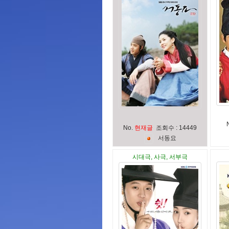
No.
현재글
조회수 : 14449
서
동
요
시대극, 사극, 서부극