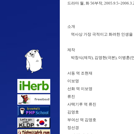
드라마 월, 화 56부작, 2005.9.5~2006.3.
소개
역사상 가장 극적이고 화려한 인생을 
제작
박창식(제작), 김영현(극본), 이병훈(
서동 역 조현재
이보영
선화 역 이보영
류진
사택기루 역 류진
김영호
부여선 역 김영호
정선경