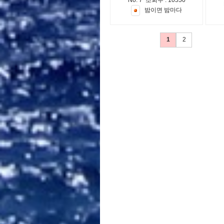
No. 7 조회수 : 10550
밤
이
면
밤
마
다
1
2