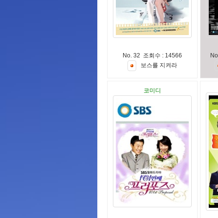
No. 32 조회수 : 14566
No
보
스
를
지
켜
라
코미디