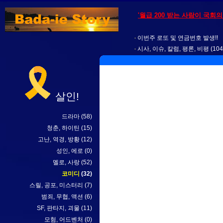
'월급 200 받는 사람이 국회
이번주 로또 및 연금번호 발생!!
시사, 이슈, 칼럼, 평론, 비평
(104
살인!
드라마
(58)
청춘, 하이틴
(15)
고난, 역경, 방황
(12)
성인, 에로
(0)
멜로, 사랑
(52)
코미디
(32)
스릴, 공포, 미스터리
(7)
범죄, 무협, 액션
(6)
SF, 판타지, 괴물
(11)
모험, 어드벤처
(0)