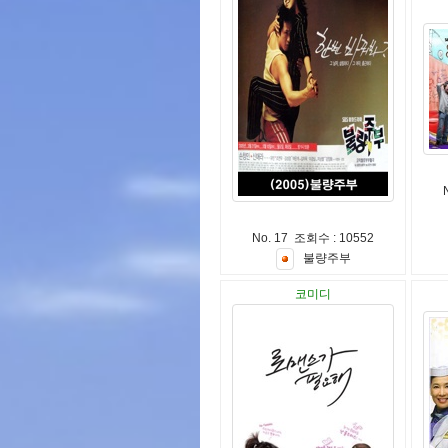
No. 17 조회수 : 10552
불
량
주
부
코미디