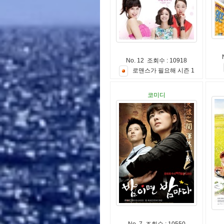
No. 12 조회수 : 10918
로
맨
스
가
필
요
해
시
즌
1
코미디