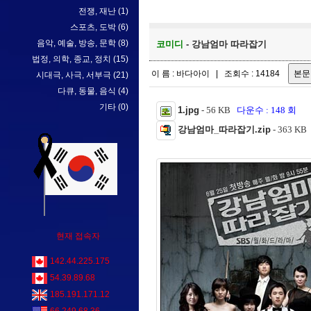
전쟁, 재난
(1)
스포츠, 도박
(6)
음악, 예술, 방송, 문학
(8)
코미디
- 강남엄마 따라잡기
법정, 의학, 종교, 정치
(15)
이 름 : 바다아이 | 조회수 : 14184
시대극, 사극, 서부극
(21)
다큐, 동물, 음식
(4)
기타
(0)
1.jpg
- 56 KB
다운수 : 148 회
강남엄마_따라잡기.zip
- 363 K
현재 접속자
142.44.225.175
54.39.89.68
185.191.171.12