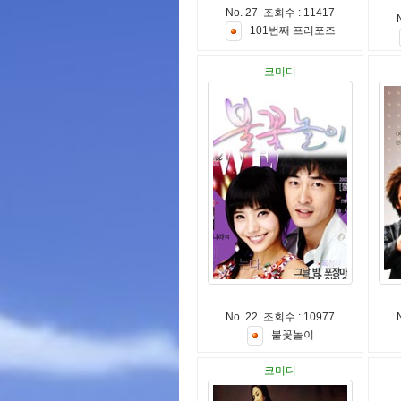
No. 27 조회수 : 11417
1
0
1
번
째
프
러
포
즈
코미디
No. 22 조회수 : 10977
불
꽃
놀
이
코미디