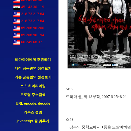
66.249.68.36
45.143.30.119
216.73.217.84
216.73.217.84
85.208.96.200
85.208.96.194
66.249.68.37
바다아이에게 후원하기
개정 공동번역 성경보기
기존 공동번역 성경보기
소스 하이라이팅
SBS
도로명 주소검색
드라마 월, 화 18부작, 2007.6.25~8.21
URL encode, decode
리눅스 설명
소개
javascript 줄 맞추기
강북의 중학교에서 1등을 도맡아하던 