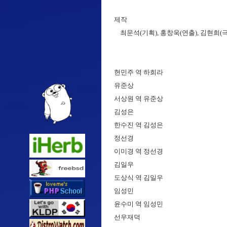
제작
최문석(기획), 홍창욱(연출), 김현희(극
현민주 역 하희라
유준상
서상원 역 유준상
김성은
한수진 역 김성은
정선경
이미경 역 정선경
김일우
도상식 역 김일우
임성민
윤수미 역 임성민
선우재덕