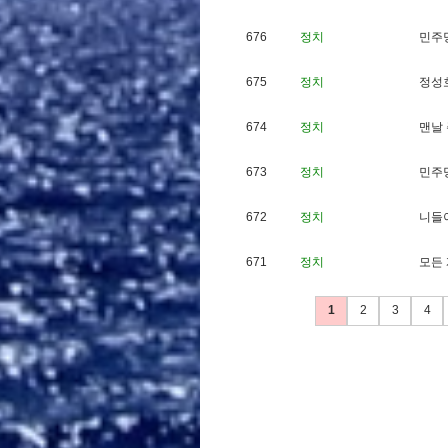
676
정치
민
주
675
정치
정
성
674
정치
맨
날
673
정치
민
주
672
정치
니
들
671
정치
모
든
1
2
3
4