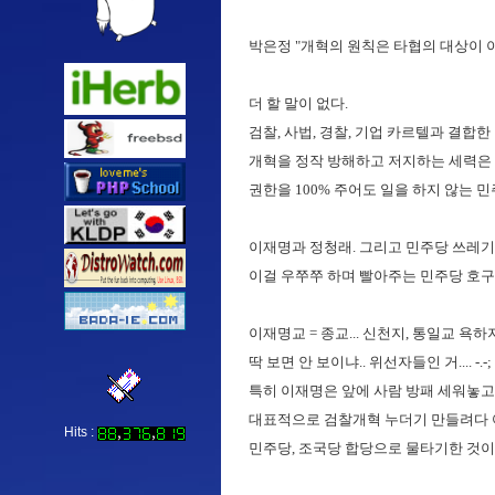
박은정 "개혁의 원칙은 타협의 대상이 아
더 할 말이 없다.
검찰, 사법, 경찰, 기업 카르텔과 결합한
개혁을 정작 방해하고 저지하는 세력은 민주
권한을 100% 주어도 일을 하지 않는
이재명과 정청래. 그리고 민주당 쓰레기
이걸 우쭈쭈 하며 빨아주는 민주당 호구
이재명교 = 종교... 신천지, 통일교 욕하지 
딱 보면 안 보이냐.. 위선자들인 거.... 
특히 이재명은 앞에 사람 방패 세워놓고 
대표적으로 검찰개혁 누더기 만들려다 
Hits :
민주당, 조국당 합당으로 물타기한 것이