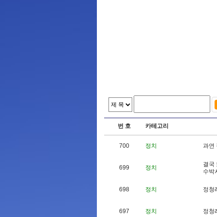
번 호
카테고리
700
정치
과
연
결
국
699
정치
수
박
698
정치
정
청
697
정치
정
청