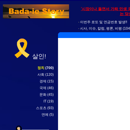
'시장이나 돌면서 가짜 민생 
는 당
이번주 로또 및 연금번호 발생!!
시사, 이슈, 칼럼, 평론, 비평
(104
살인!
정치
(700)
사회
(120)
경제
(15)
국제
(46)
문화
(45)
IT
(19)
스포츠
(93)
연예
(5)