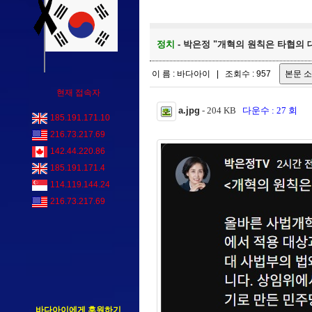
정치
- 박은정 "개혁의 원칙은 타협의 
이 름 : 바다아이 | 조회수 : 957
현재 접속자
a.jpg
- 204 KB
다운수 : 27 회
185.191.171.10
216.73.217.69
142.44.220.86
185.191.171.4
114.119.144.24
216.73.217.69
바다아이에게 후원하기