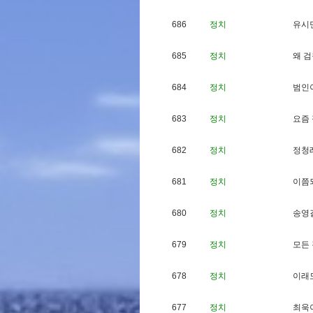
686
정치
유
시
685
정치
왜
검
684
정치
범
인
683
정치
요
즘
682
정치
정
청
681
정치
이
쯤
680
정치
송
영
679
정치
모
든
678
정치
이
래
677
정치
최
욱