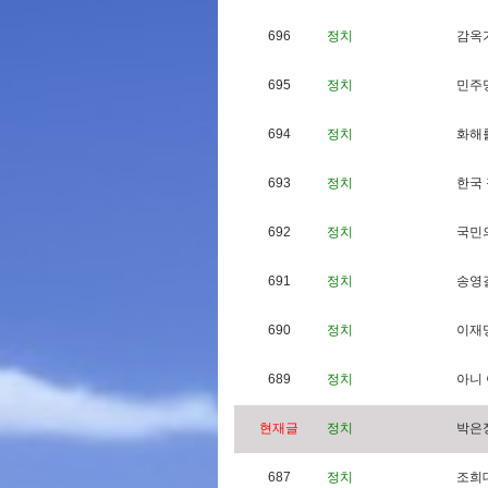
696
정치
감
옥
695
정치
민
주
694
정치
화
해
693
정치
한
국
692
정치
국
민
691
정치
송
영
690
정치
이
재
689
정치
아
니
현재글
정치
박
은
687
정치
조
희