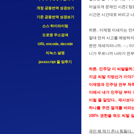
어설프게 문재인 시즌2 탕
개정 공동번역 성경보기
시간은 시간대로 버리고 나
기존 공동번역 성경보기
소스 하이라이팅
하튼.. 이재명 이새끼는 언
도로명 주소검색
절대 먼저 사고를 예방하지를
URL encode, decode
완전 개새끼라니까.. -.-;
리눅스 설명
니가 무르니까 나라가 전부 개
javascript 줄 맞추기
하튼. 민주당 이 씨발들하
지금 씨발 지방선거 이야기 할
이재명과 민주당 전부 쳐죽
이래서 내가 민주당 부터 
이럴 줄 알았다.. 제사보다
하나를 주면 열개를 바라는 
100% 권한을 줘도 씨발 
국민 해 먹기 존나 힘들다..