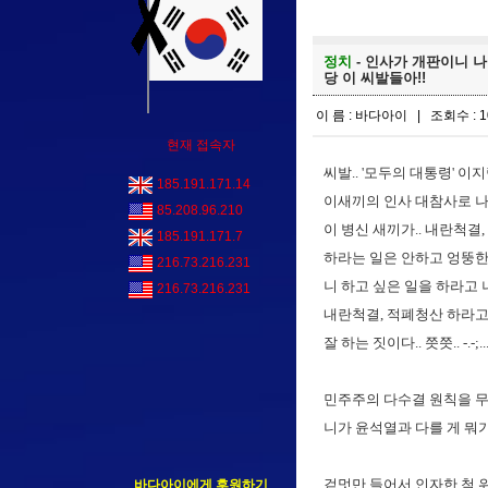
정치
- 인사가 개판이니 나라
당 이 씨발들아!!
이 름 : 바다아이 | 조회수 : 1
현재 접속자
씨발.. '모두의 대통령' 이
185.191.171.14
이새끼의 인사 대참사로 나
85.208.96.210
이 병신 새끼가.. 내란척
185.191.171.7
하라는 일은 안하고 엉뚱한
216.73.216.231
니 하고 싶은 일을 하라고 너
216.73.216.231
내란척결, 적폐청산 하라고 
잘 하는 짓이다.. 쯧쯧.. -.-;..
민주주의 다수결 원칙을 무
니가 윤석열과 다를 게 뭐가 
겉멋만 들어서 인자한 척 
바다아이에게 후원하기