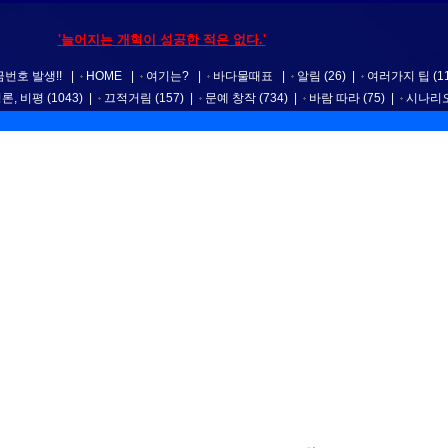
'늘어지는 개혁이 성공한 적은 없다.'
번호 발생!!
|
HOME
|
여기는?
|
바다물때표
|
알림
(26)
|
여러가지 팁
(1
평론, 비평
(1043)
|
끄적거림
(157)
|
문예 창작
(734)
|
바람 따라
(75)
|
시나리