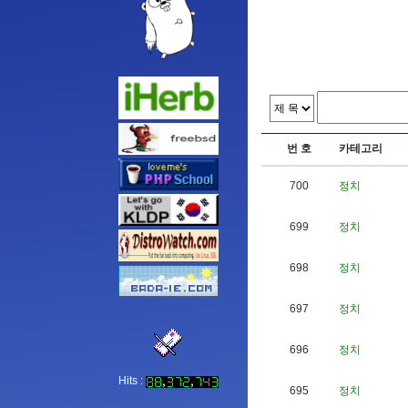
번 호
카테고리
700
정치
699
정치
698
정치
697
정치
696
정치
Hits :
695
정치