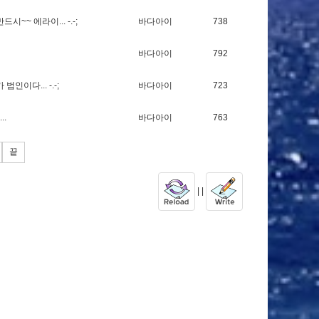
반
드
시
~
~
에
라
이
.
.
.
-
.
-
;
바다아이
738
바다아이
792
가
범
인
이
다
.
.
.
-
.
-
;
바다아이
723
.
.
.
바다아이
763
끝
| |