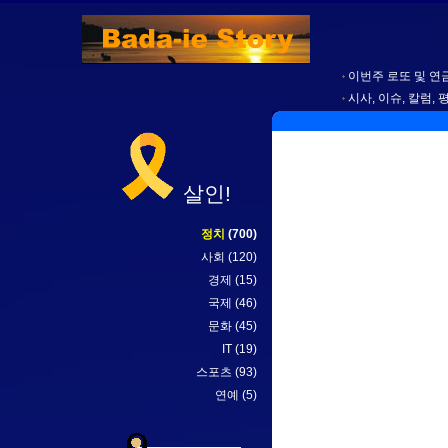
이번주 로또 및 연금
시사, 이슈, 칼럼, 
살인!
정치
(700)
사회
(120)
경제
(15)
국제
(46)
문화
(45)
IT
(19)
스포츠
(93)
연예
(5)