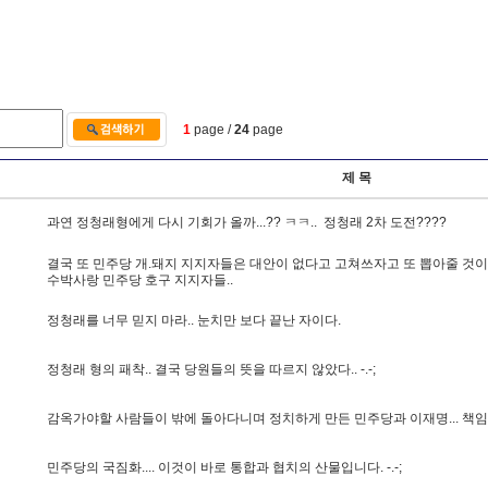
1
page /
24
page
제 목
과
연
정
청
래
형
에
게
다
시
기
회
가
올
까
.
.
.
?
?
ㅋ
ㅋ
.
.
정
청
래
2
차
도
전
?
?
?
?
결
국
또
민
주
당
개
.
돼
지
지
지
자
들
은
대
안
이
없
다
고
고
쳐
쓰
자
고
또
뽑
아
줄
것
이
수
박
사
랑
민
주
당
호
구
지
지
자
들
.
.
정
청
래
를
너
무
믿
지
마
라
.
.
눈
치
만
보
다
끝
난
자
이
다
.
정
청
래
형
의
패
착
.
.
결
국
당
원
들
의
뜻
을
따
르
지
않
았
다
.
.
-
.
-
;
감
옥
가
야
할
사
람
들
이
밖
에
돌
아
다
니
며
정
치
하
게
만
든
민
주
당
과
이
재
명
.
.
.
책
임
민
주
당
의
국
짐
화
.
.
.
.
이
것
이
바
로
통
합
과
협
치
의
산
물
입
니
다
.
-
.
-
;