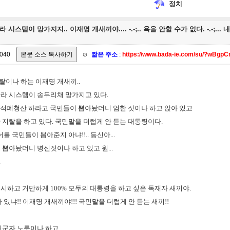
정치
 시스템이 망가지지.. 이재명 개새끼야.... -.-;.. 욕을 안할 수가 없다. -.-
040
짧은 주소
:
https://www.bada-ie.com/su/?wBgp
지랄이나 하는 이재명 개새끼..
라 시스템이 송두리채 망가지고 있다.
결, 적폐청산 하라고 국민들이 뽑아놨더니 엄한 짓이나 하고 앉아 있고
 지랄을 하고 있다. 국민말을 더럽게 안 듣는 대통령이다.
를 국민들이 뽑아준지 아냐!!.. 등신아...
뽑아놨더니 병신짓이나 하고 있고 원...
.
시하고 거만하게 100% 모두의 대통령을 하고 싶은 독재자 새끼야.
있냐!! 이재명 개새끼야!!! 국민말을 더럽게 안 듣는 새끼!!
위군자 노릇이나 하고