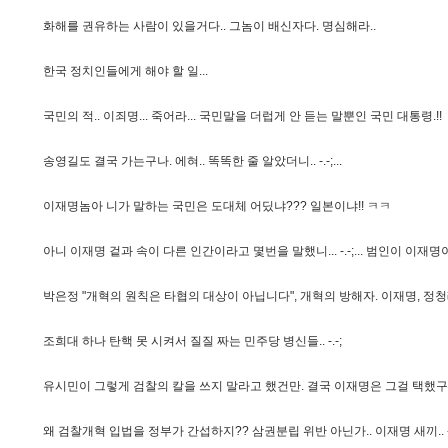
화
해
를
권
유
하
는
사
람
이
있
을
거
다
.
.
그
놈
이
배
신
자
다
.
명
심
해
라
.
.
한
국
정
치
인
들
에
게
해
야
할
일
.
.
.
국
민
의
적
.
.
이
죄
명
.
.
.
죽
어
라
.
.
.
국
민
말
을
더
럽
게
안
듣
는
말
뿐
인
국
민
대
통
령
.
!
!
송
영
길
도
결
국
가
는
구
나
.
에
혀
.
.
똑
똑
한
줄
알
았
더
니
.
.
-
.
-
;
.
.
.
이
재
명
놈
아
니
가
말
하
는
국
민
은
도
대
체
어
딨
냐
?
?
?
일
본
이
냐
!
!
ㅋ
ㅋ
아
니
이
재
명
겉
과
속
이
다
른
인
간
이
라
고
몇
번
을
말
했
니
.
.
.
-
.
-
;
.
.
.
범
인
이
이
재
명
박
은
정
"
개
혁
의
원
칙
은
타
협
의
대
상
이
아
닙
니
다
"
,
개
혁
의
방
해
자
.
이
재
명
,
정
청
조
희
대
하
나
탄
핵
못
시
켜
서
질
질
짜
는
민
주
당
병
신
들
.
.
-
.
-
;
유
시
민
이
그
렇
게
검
찰
의
칼
을
쓰
지
말
라
고
했
건
만
.
결
국
이
재
명
은
그
걸
택
했
구
왜
검
찰
개
혁
입
법
을
정
부
가
간
섭
하
지
?
?
삼
권
분
립
위
반
아
닌
가
.
.
이
재
명
새
끼
.
.