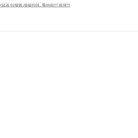
과 이재명 개새끼야.. 죽어라!!! 뒤져!!!