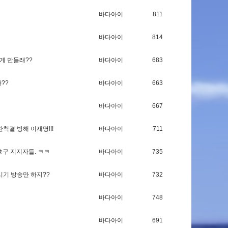
바다아이
811
바다아이
814
게
만
들
래
?
?
바다아이
683
가
?
?
바다아이
663
바다아이
667
란
척
결
방
해
이
재
명
!
!
!
바다아이
711
호
구
지
지
자
들
.
ㅋ
ㅋ
바다아이
735
시
기
방
송
만
하
지
?
?
바다아이
732
바다아이
748
바다아이
691