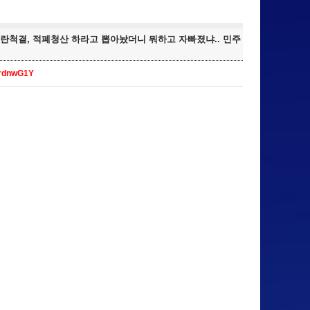
;... 내란척결, 적폐청산 하라고 뽑아놨더니 뭐하고 자빠졌냐.. 민주
CrdnwG1Y