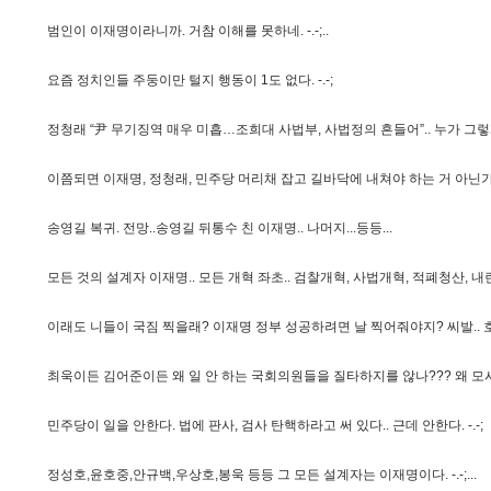
범
인
이
이
재
명
이
라
니
까
.
거
참
이
해
를
못
하
네
.
-
.
-
;
.
.
요
즘
정
치
인
들
주
둥
이
만
털
지
행
동
이
1
도
없
다
.
-
.
-
;
정
청
래
“
尹
무
기
징
역
매
우
미
흡
…
조
희
대
사
법
부
,
사
법
정
의
흔
들
어
”
.
.
누
가
그
렇
이
쯤
되
면
이
재
명
,
정
청
래
,
민
주
당
머
리
채
잡
고
길
바
닥
에
내
쳐
야
하
는
거
아
닌
송
영
길
복
귀
.
전
망
.
.
송
영
길
뒤
통
수
친
이
재
명
.
.
나
머
지
.
.
.
등
등
.
.
.
모
든
것
의
설
계
자
이
재
명
.
.
모
든
개
혁
좌
초
.
.
검
찰
개
혁
,
사
법
개
혁
,
적
폐
청
산
,
내
이
래
도
니
들
이
국
짐
찍
을
래
?
이
재
명
정
부
성
공
하
려
면
날
찍
어
줘
야
지
?
씨
발
.
.
최
욱
이
든
김
어
준
이
든
왜
일
안
하
는
국
회
의
원
들
을
질
타
하
지
를
않
나
?
?
?
왜
모
민
주
당
이
일
을
안
한
다
.
법
에
판
사
,
검
사
탄
핵
하
라
고
써
있
다
.
.
근
데
안
한
다
.
-
.
-
;
정
성
호
,
윤
호
중
,
안
규
백
,
우
상
호
,
봉
욱
등
등
그
모
든
설
계
자
는
이
재
명
이
다
.
-
.
-
;
.
.
.