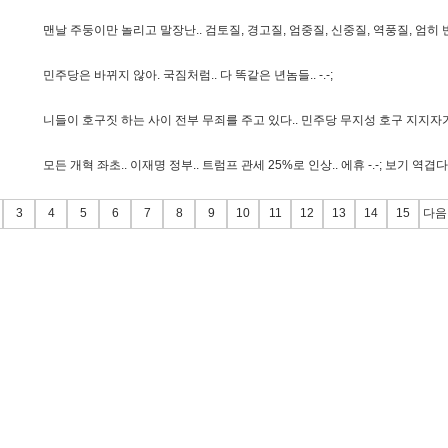
맨
날
주
둥
이
만
놀
리
고
말
장
난
.
.
검
토
질
,
경
고
질
,
엄
중
질
,
신
중
질
,
역
풍
질
,
엄
히
민
주
당
은
바
뀌
지
않
아
.
국
짐
처
럼
.
.
다
똑
같
은
년
놈
들
.
.
-
.
-
;
니
들
이
호
구
짓
하
는
사
이
전
부
무
죄
를
주
고
있
다
.
.
민
주
당
무
지
성
호
구
지
지
자
모
든
개
혁
좌
초
.
.
이
재
명
정
부
.
.
트
럼
프
관
세
2
5
%
로
인
상
.
.
에
휴
-
.
-
;
보
기
역
겹
다
3
4
5
6
7
8
9
10
11
12
13
14
15
다음