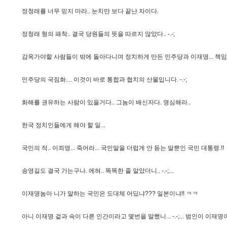
정
청
래
를
너
무
믿
지
마
라
.
.
눈
치
만
보
다
끝
난
자
이
다
.
정
청
래
형
의
패
착
.
.
결
국
당
원
들
의
뜻
을
따
르
지
않
았
다
.
.
-
.
-
;
감
옥
가
야
할
사
람
들
이
밖
에
돌
아
다
니
며
정
치
하
게
만
든
민
주
당
과
이
재
명
.
.
.
책
임
민
주
당
의
국
짐
화
.
.
.
.
이
것
이
바
로
통
합
과
협
치
의
산
물
입
니
다
.
-
.
-
;
화
해
를
권
유
하
는
사
람
이
있
을
거
다
.
.
그
놈
이
배
신
자
다
.
명
심
해
라
.
.
한
국
정
치
인
들
에
게
해
야
할
일
.
.
.
국
민
의
적
.
.
이
죄
명
.
.
.
죽
어
라
.
.
.
국
민
말
을
더
럽
게
안
듣
는
말
뿐
인
국
민
대
통
령
.
!
!
송
영
길
도
결
국
가
는
구
나
.
에
혀
.
.
똑
똑
한
줄
알
았
더
니
.
.
-
.
-
;
.
.
.
이
재
명
놈
아
니
가
말
하
는
국
민
은
도
대
체
어
딨
냐
?
?
?
일
본
이
냐
!
!
ㅋ
ㅋ
아
니
이
재
명
겉
과
속
이
다
른
인
간
이
라
고
몇
번
을
말
했
니
.
.
.
-
.
-
;
.
.
.
범
인
이
이
재
명