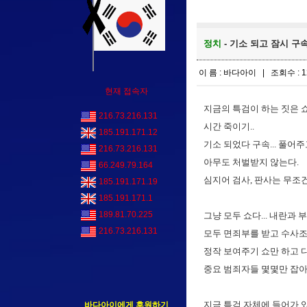
정치
- 기소 되고 잠시 구
이 름 : 바다아이 | 조회수 : 1
현재 접속자
지금의 특검이 하는 짓은 쇼
216.73.216.131
시간 죽이기..
185.191.171.12
기소 되었다 구속... 풀어주고
216.73.216.131
아무도 처벌받지 않는다.
66.249.79.164
심지어 검사, 판사는 무조건 
185.191.171.19
185.191.171.1
189.81.70.225
그냥 모두 쇼다... 내란과
216.73.216.131
모두 면죄부를 받고 수사조
정작 보여주기 쇼만 하고 
중요 범죄자들 몇몇만 잡아다
지금 특검 자체에 들어가 
바다아이에게 후원하기