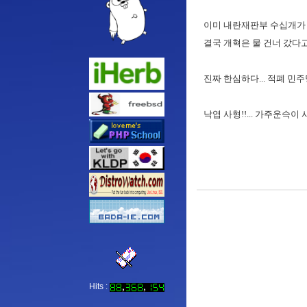
이미 내란재판부 수십개가 
결국 개혁은 물 건너 갔다고
진짜 한심하다... 적폐 민주당
낙엽 사형!!... 가주운슥이 
Hits :