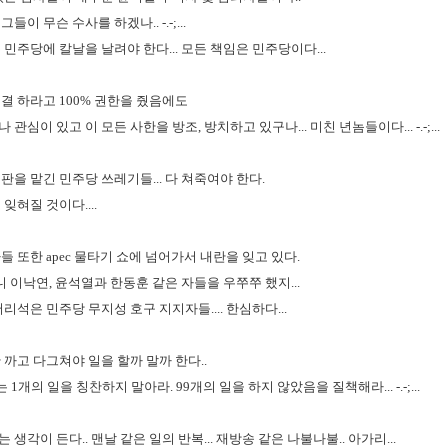
 무슨 수사를 하겠나.. -.-;...
민주당에 칼날을 날려야 한다... 모든 책임은 민주당이다...
결 하라고 100% 권한을 줬음에도
심이 있고 이 모든 사한을 방조, 방치하고 있구나... 미친 년놈들이다... -.-;...
을 맡긴 민주당 쓰레기들... 다 쳐죽여야 한다.
잊혀질 것이다....
 또한 apec 물타기 쇼에 넘어가서 내란을 잊고 있다.
니 이낙연, 윤석열과 한동훈 같은 자들을 우쭈쭈 했지...
리석은 민주당 무지성 호구 지지자들.... 한심하다...
까고 다그쳐야 일을 할까 말까 한다..
하는 1개의 일을 칭찬하지 말아라. 99개의 일을 하지 않았음을 질책해라... -.-;...
각이 든다.. 맨날 같은 일의 반복... 재방송 같은 나불나불.. 아가리...