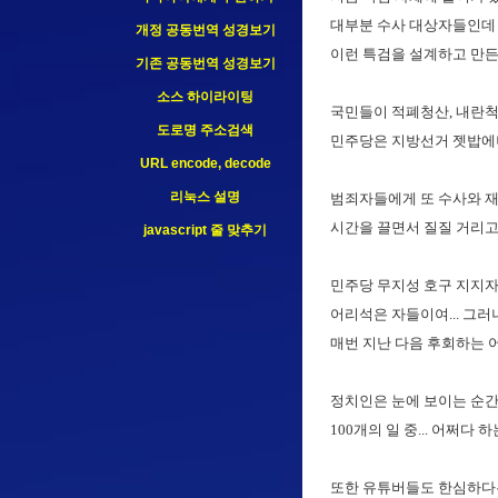
대부분 수사 대상자들인데 그들이
개정 공동번역 성경보기
이런 특검을 설계하고 만든 
기존 공동번역 성경보기
소스 하이라이팅
국민들이 적폐청산, 내란척
도로명 주소검색
민주당은 지방선거 젯밥에나 관
URL encode, decode
리눅스 설명
범죄자들에게 또 수사와 재판
시간을 끌면서 질질 거리고 
javascript 줄 맞추기
민주당 무지성 호구 지지자들
어리석은 자들이여... 그러
매번 지난 다음 후회하는 어
정치인은 눈에 보이는 순간 
100개의 일 중... 어쩌다 
또한 유튜버들도 한심하다는 생