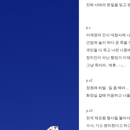
진짜 사태의 본질을 잊고 팬
p.s
이재명의 인사 대참사에 나
근엄좌 놀이 하다 곧 죽을 것
국민들 다 죽고 나면 나중에 시
정치인이 아닌 행정가 이재명.
그냥 죽어라.. 에휴.. -.-;...
p.s2
정청래 씨발.. 일 좀 해라....
화장실 갈때 마음하고 나올 때
p.s3
전국 체포왕 형사들 불러서
수사, 기소 분리한다고 하고 