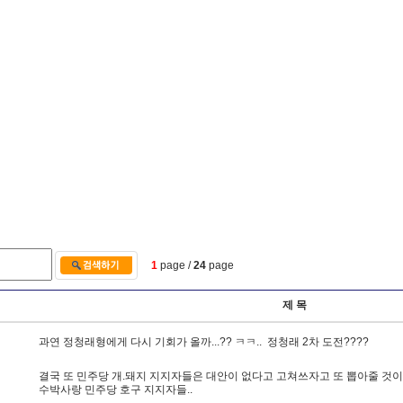
1
page /
24
page
제 목
과
연
정
청
래
형
에
게
다
시
기
회
가
올
까
.
.
.
?
?
ㅋ
ㅋ
.
.
정
청
래
2
차
도
전
?
?
?
?
결
국
또
민
주
당
개
.
돼
지
지
지
자
들
은
대
안
이
없
다
고
고
쳐
쓰
자
고
또
뽑
아
줄
것
이
수
박
사
랑
민
주
당
호
구
지
지
자
들
.
.