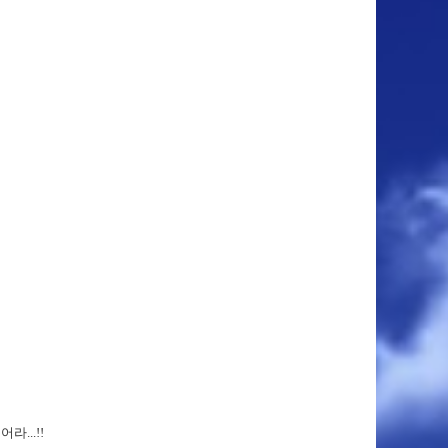
...!!