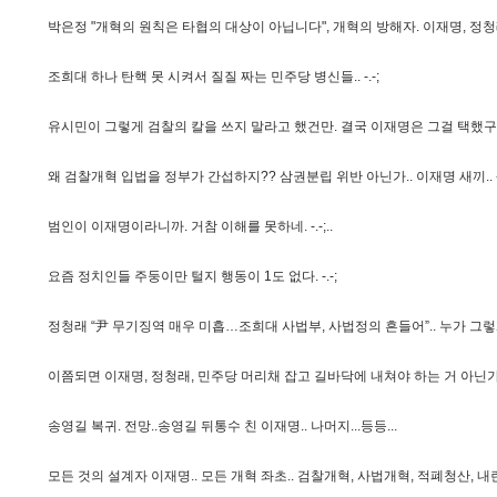
박
은
정
"
개
혁
의
원
칙
은
타
협
의
대
상
이
아
닙
니
다
"
,
개
혁
의
방
해
자
.
이
재
명
,
정
청
조
희
대
하
나
탄
핵
못
시
켜
서
질
질
짜
는
민
주
당
병
신
들
.
.
-
.
-
;
유
시
민
이
그
렇
게
검
찰
의
칼
을
쓰
지
말
라
고
했
건
만
.
결
국
이
재
명
은
그
걸
택
했
구
왜
검
찰
개
혁
입
법
을
정
부
가
간
섭
하
지
?
?
삼
권
분
립
위
반
아
닌
가
.
.
이
재
명
새
끼
.
.
범
인
이
이
재
명
이
라
니
까
.
거
참
이
해
를
못
하
네
.
-
.
-
;
.
.
요
즘
정
치
인
들
주
둥
이
만
털
지
행
동
이
1
도
없
다
.
-
.
-
;
정
청
래
“
尹
무
기
징
역
매
우
미
흡
…
조
희
대
사
법
부
,
사
법
정
의
흔
들
어
”
.
.
누
가
그
렇
이
쯤
되
면
이
재
명
,
정
청
래
,
민
주
당
머
리
채
잡
고
길
바
닥
에
내
쳐
야
하
는
거
아
닌
송
영
길
복
귀
.
전
망
.
.
송
영
길
뒤
통
수
친
이
재
명
.
.
나
머
지
.
.
.
등
등
.
.
.
모
든
것
의
설
계
자
이
재
명
.
.
모
든
개
혁
좌
초
.
.
검
찰
개
혁
,
사
법
개
혁
,
적
폐
청
산
,
내