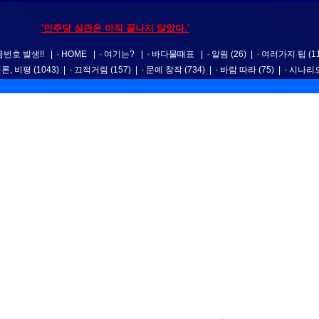
'민주당 심판은 아직 끝나지 않았다.'
번호 발생!!
|
HOME
|
여기는?
|
바다물때표
|
알림
(26)
|
여러가지 팁
(1
평론, 비평
(1043)
|
끄적거림
(157)
|
문예 창작
(734)
|
바람 따라
(75)
|
시나리