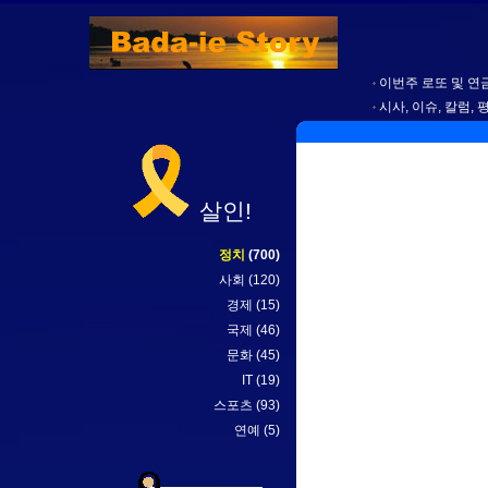
이번주 로또 및 연금
시사, 이슈, 칼럼, 
살인!
정치
(700)
사회
(120)
경제
(15)
국제
(46)
문화
(45)
IT
(19)
스포츠
(93)
연예
(5)