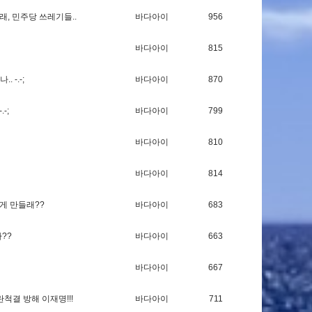
래
,
민
주
당
쓰
레
기
들
.
.
바다아이
956
바다아이
815
나
.
.
-
.
-
;
바다아이
870
-
.
-
;
바다아이
799
바다아이
810
바다아이
814
게
만
들
래
?
?
바다아이
683
가
?
?
바다아이
663
바다아이
667
란
척
결
방
해
이
재
명
!
!
!
바다아이
711