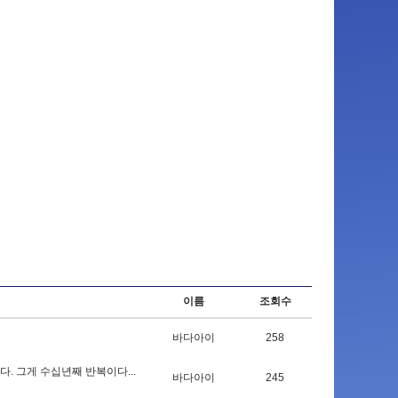
이름
조회수
바다아이
258
다
.
그
게
수
십
년
째
반
복
이
다
.
.
.
바다아이
245