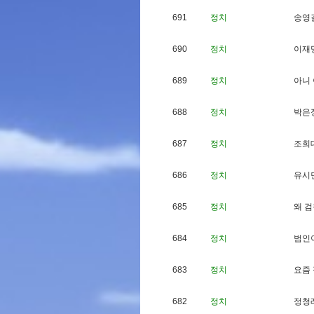
691
정치
송
영
690
정치
이
재
689
정치
아
니
688
정치
박
은
687
정치
조
희
686
정치
유
시
685
정치
왜
검
684
정치
범
인
683
정치
요
즘
682
정치
정
청