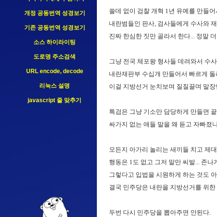
쓸데 없이 검찰 개혁 1년 유예를 만들어
개정 공동번역 성경보기
내란범들인 판사, 검사들에게 수사와 재판
기존 공동번역 성경보기
진짜 한심한 짓만 골라서 한다... 정말 더럽
소스 하이라이팅
도로명 주소검색
그냥 전국 체포왕 형사들 데려와서 수사
URL encode, decode
내란재판부 수십개 만들어서 빠르게 돌리
리눅스 설명
이걸 지방선거 눈치보며 질질끌며 말장난
javascript 줄 맞추기
특검은 그냥 기소만 담당하게 만들면 끝
싸가지 없는 애들 말을 왜 듣고 자빠졌냐....
모든지 아가리 놀리는 새끼들 치고 제대로
행동은 1도 없고 그저 말만 씨발... 존나
그렇다고 입법을 시원하게 하는 것도 아니
결국 민주당은 내란을 지방선거를 위한 
두번 다시 민주당을 뽑아주면 안된다.