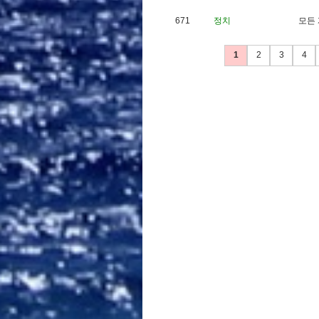
671
정치
모
든
1
2
3
4