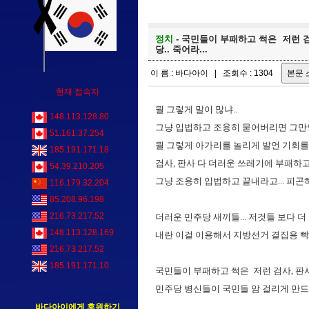
정치
- 국민들이 부패하고 썩은 저런 검사
당.. 죽어라...
이 름 : 바다아이 | 조회수 : 1304
현재 접속자
뭘 그렇게 말이 많냐..
148.113.128.80
그냥 입법하고 조용히 묻어버리면 그만인
51.161.37.254
뭘 그렇게 아가리를 놀리게 발언 기회를 
185.191.171.18
검사, 판사 다 더러운 쓰레기에 부패하
54.39.210.205
그냥 조용히 입법하고 끝내라고... 피곤
116.179.32.204
85.208.96.198
216.73.217.52
더러운 민주당 새끼들... 저것들 보다 
148.113.128.169
내란 이걸 이용해서 지방선거 결집용 빡침유
216.73.217.52
185.191.171.10
국민들이 부패하고 썩은 저런 검사, 판사
민주당 병신들이 국민들 암 걸리게 만드네...
바다아이에게 후원하기