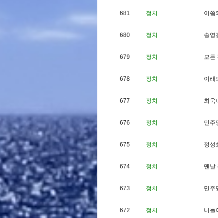
681
정치
이
쯤
680
정치
송
영
679
정치
모
든
678
정치
이
래
677
정치
최
욱
676
정치
민
주
675
정치
정
성
674
정치
맨
날
673
정치
민
주
672
정치
니
들