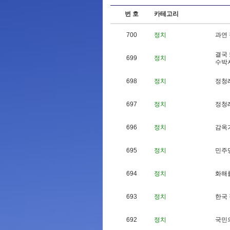
번 호
카테고리
700
정치
과
연
결
국
699
정치
수
박
698
정치
정
청
697
정치
정
청
696
정치
감
옥
695
정치
민
주
694
정치
화
해
693
정치
한
국
692
정치
국
민