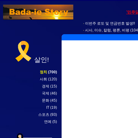
'민주
이번주 로또 및 연금번호 발생!!
시사, 이슈, 칼럼, 평론, 비평
(104
살인!
정치
(700)
사회
(120)
경제
(15)
국제
(46)
문화
(45)
IT
(19)
스포츠
(93)
연예
(5)