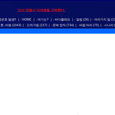
'인사 대참사 이재명을 규탄한다.'
번호 발생!!
|
HOME
|
여기는?
|
바다물때표
|
알림
(26)
|
여러가지 팁
(1
평론, 비평
(1043)
|
끄적거림
(157)
|
문예 창작
(734)
|
바람 따라
(75)
|
시나리