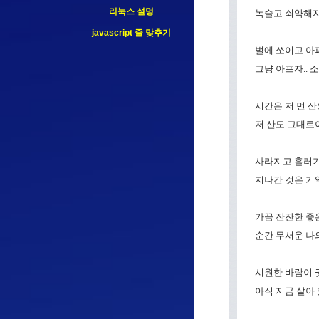
리눅스 설명
녹슬고 쇠약해지
javascript 줄 맞추기
벌에 쏘이고 아
그냥 아프자.. 소
시간은 저 먼 
저 산도 그대로
사라지고 흘러가
지나간 것은 기
가끔 잔잔한 좋
순간 무서운 나의
시원한 바람이 
아직 지금 살아 