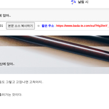
날림 시
 앉아..
31
짧은 주소
:
https://www.bada-ie.com/su/?Hg3hnY
산에 앉아..
음도 그렇고 고장나면 고쳐야지..
흘러가는 것이다.