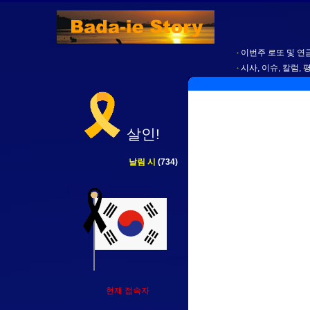
이번주 로또 및 연금
시사, 이슈, 칼럼, 
살인!
날림 시
(734)
현재 접속자