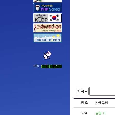
Hits :
번 호
카테고리
734
날림 시