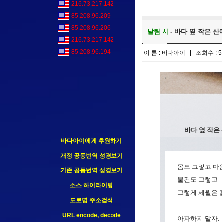
216.73.217.142
85.208.96.209
85.208.96.206
날림 시
- 바다 옆 작은 산에
216.73.217.142
85.208.96.194
이 름 : 바다아이 | 조회수 : 5
바다 옆 작은 
바다아이에게 후원하기
개정 공동번역 성경보기
몸도 그렇고 마
기존 공동번역 성경보기
물건도 그렇고
소스 하이라이팅
그렇게 세월은 
도로명 주소검색
URL encode, decode
아파하지 말자.