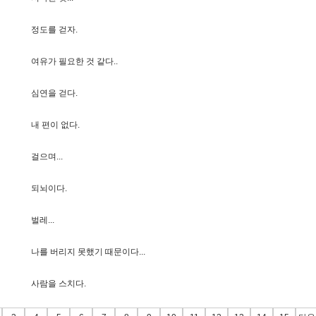
정
도
를
걷
자
.
여
유
가
필
요
한
것
같
다
.
.
심
연
을
걷
다
.
내
편
이
없
다
.
걸
으
며
.
.
.
되
뇌
이
다
.
벌
레
.
.
.
나
를
버
리
지
못
했
기
때
문
이
다
.
.
.
사
람
을
스
치
다
.