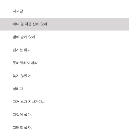
자
괴
감
.
.
.
바
다
옆
작
은
산
에
앉
아
.
.
밤
에
숲
에
앉
아
쉽
지
는
않
다
.
두
려
워
하
지
마
라
.
늦
지
않
았
어
.
.
.
날
리
다
그
저
스
쳐
지
나
가
다
.
.
.
그
렇
게
살
다
.
그
래
도
살
자
.