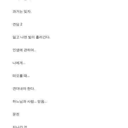
과
거
는
잊
자
.
견
딤
2
잃
고
나
면
빛
이
흘
러
간
다
.
인
생
에
관
하
여
.
.
나
에
게
.
.
.
떠
오
를
때
.
.
.
견
뎌
내
야
한
다
.
하
느
님
과
사
람
.
.
.
믿
음
.
.
.
운
전
지
나
간
것
.
.
.