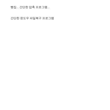
빵
집
.
.
.
간
단
한
압
축
프
로
그
램
.
.
.
간
단
한
윈
도
우
파
일
복
구
프
로
그
램