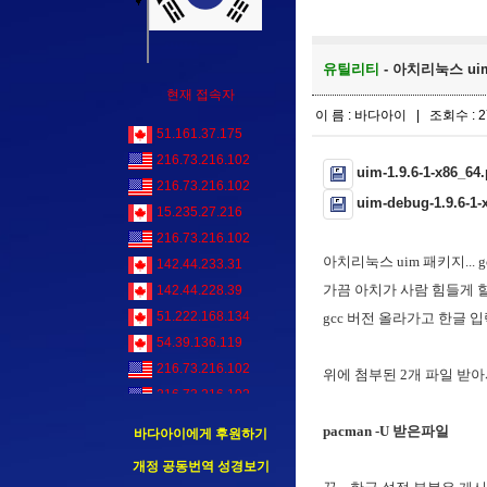
유틸리티
- 아치리눅스 uim 패
현재 접속자
이 름 : 바다아이 | 조회수 : 2
51.161.37.175
216.73.216.102
uim-1.9.6-1-x86_64.
216.73.216.102
uim-debug-1.9.6-1-x
15.235.27.216
216.73.216.102
아치리눅스 uim 패키지... gcc 
142.44.233.31
가끔 아치가 사람 힘들게 할 
142.44.228.39
51.222.168.134
gcc 버전 올라가고 한글 
54.39.136.119
216.73.216.102
위에 첨부된 2개 파일 받
216.73.216.102
216.73.216.102
pacman -U 받은파일
바다아이에게 후원하기
216.73.216.102
개정 공동번역 성경보기
216.73.216.102