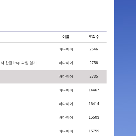
이름
조회수
바다아이
2546
에
서
한
글
h
w
p
파
일
열
기
바다아이
2758
바다아이
2735
바다아이
14467
바다아이
16414
바다아이
15503
바다아이
15759