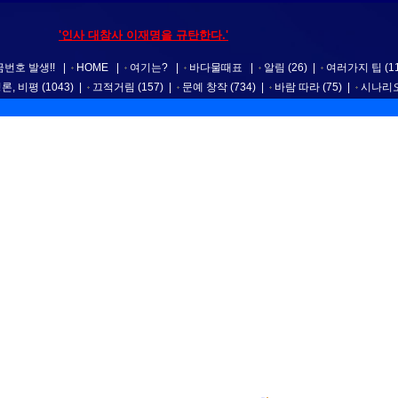
'인사 대참사 이재명을 규탄한다.'
번호 발생!!
|
HOME
|
여기는?
|
바다물때표
|
알림
(26)
|
여러가지 팁
(1
평론, 비평
(1043)
|
끄적거림
(157)
|
문예 창작
(734)
|
바람 따라
(75)
|
시나리