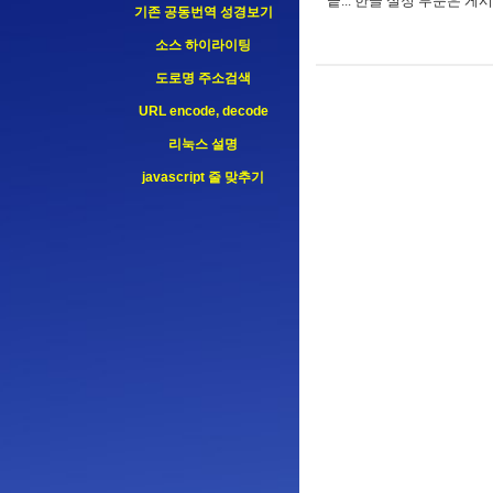
끝... 한글 설정 부분은 게
기존 공동번역 성경보기
85.208.96.209
66.249.68.35
소스 하이라이팅
216.73.216.102
도로명 주소검색
85.208.96.204
URL encode, decode
114.119.138.65
리눅스 설명
148.113.130.181
javascript 줄 맞추기