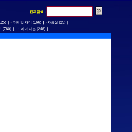
전체검색 :
125)
|
추천 및 재미
(166)
|
자료실
(25)
|
오
(760)
|
드라마 대본
(248)
|