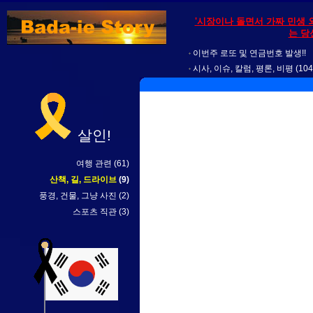
'시장이나 돌면서 가짜 민생 
는 당
이번주 로또 및 연금번호 발생!!
시사, 이슈, 칼럼, 평론, 비평
(104
살인!
여행 관련
(61)
산책, 길, 드라이브
(9)
풍경, 건물, 그냥 사진
(2)
스포츠 직관
(3)