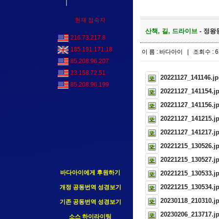
현재 접속자
산책, 길, 드라이브
- 정왕동
216.73.217.8
185.191.171.18
이 름 : 바다아이 | 조회수 : 6
85.208.96.207
23.158.72.51
20221127_141146.j
85.208.96.199
20221127_141154.j
20221127_141156.j
20221127_141215.j
20221127_141217.j
20221215_130526.j
20221215_130527.j
바다아이에게 후원하기
20221215_130533.j
20221215_130534.j
개정 공동번역 성경보기
20230118_210310.j
기존 공동번역 성경보기
20230206_213717.j
소스 하이라이팅