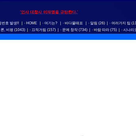
'인사 대참사 이재명을 규탄한다.'
번호 발생!!
|
HOME
|
여기는?
|
바다물때표
|
알림
(26)
|
여러가지 팁
(1
평론, 비평
(1043)
|
끄적거림
(157)
|
문예 창작
(734)
|
바람 따라
(75)
|
시나리