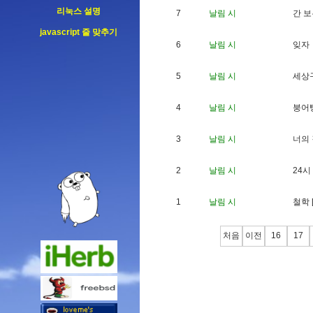
리눅스 설명
7
날림 시
간
보
javascript 줄 맞추기
6
날림 시
잊
자
5
날림 시
세
상
4
날림 시
붕
어
3
날림 시
너
의
2
날림 시
2
4
시
1
날림 시
철
학
처음
이전
16
17