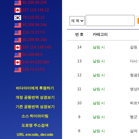
85.208.96.206
167.114.139.12
79.110.55.12
85.208.96.194
216.73.217.0
번 호
카테고리
85.208.96.193
14
날림 시
갈
등
167.114.139.143
66.249.68.5
13
날림 시
다
시
142.44.220.193
216.73.217.0
12
날림 시
형
광
바다아이에게 후원하기
11
날림 시
병
상
개정 공동번역 성경보기
10
날림 시
찌
르
기존 공동번역 성경보기
소스 하이라이팅
9
날림 시
행
군
도로명 주소검색
8
날림 시
살
자
URL encode, decode