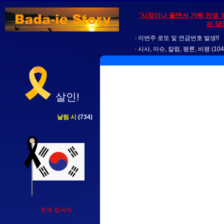
'시장이나 돌면서 가짜 민생 
는 당
이번주 로또 및 연금번호 발생!!
시사, 이슈, 칼럼, 평론, 비평
(104
살인!
날림 시
(734)
현재 접속자