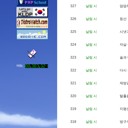
327
날림 시
덤
덤
326
날림 시
등
산
325
날림 시
시
냇
324
날림 시
자
살
323
날림 시
술
과
Hits :
322
날림 시
다
시
321
날림 시
제
방
320
날림 시
탈
출
319
날림 시
지
평
318
날림 시
방
구