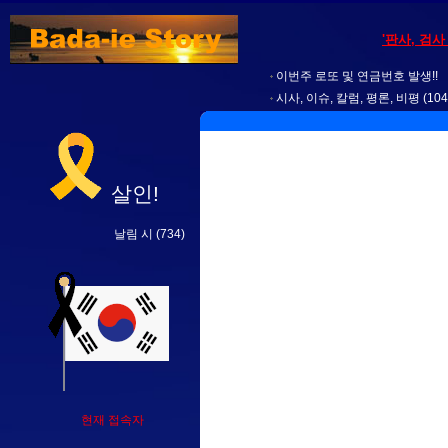
'판사, 검
이번주 로또 및 연금번호 발생!!
시사, 이슈, 칼럼, 평론, 비평
(104
살인!
날림 시
(734)
현재 접속자