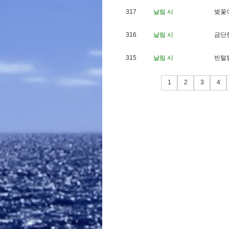
317
날림 시
벚
꽃
316
날림 시
금
단
315
날림 시
빈
털
1
2
3
4