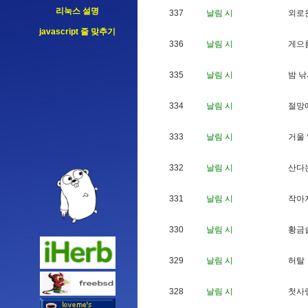
리눅스 설명
337
날림 시
외
로
javascript 줄 맞추기
336
날림 시
게
으
335
날림 시
밤
낚
334
날림 시
절
망
333
날림 시
거
울
332
날림 시
산
다
331
날림 시
작
아
330
날림 시
황
금
329
날림 시
허
탈
328
날림 시
첫
사