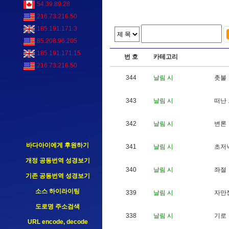
54.39.89.28
216.73.216.50
185.191.171.3
85.208.96.205
185.191.171.15
번 호
카테고리
216.73.216.50
344
날림 시
촛
불
343
날림 시
떠
난
342
날림 시
변
론
바다아이에게 후원하기
341
날림 시
초
저
개정 공동번역 성경보기
340
날림 시
좌
절
기존 공동번역 성경보기
소스 하이라이팅
339
날림 시
자
만
도로명 주소검색
338
날림 시
기
로
URL encode, decode