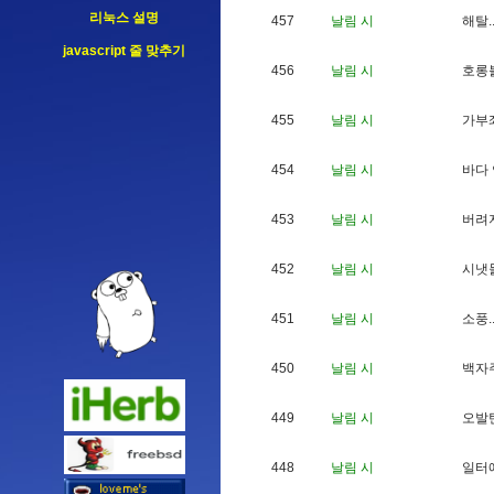
리눅스 설명
457
날림 시
해
탈
.
javascript 줄 맞추기
456
날림 시
호
롱
455
날림 시
가
부
454
날림 시
바
다
453
날림 시
버
려
452
날림 시
시
냇
451
날림 시
소
풍
.
450
날림 시
백
자
449
날림 시
오
발
448
날림 시
일
터