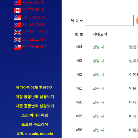
40.77.167.79
15.235.98.10
216.73.216.89
216.73.216.89
185.191.171.17
번 호
카테고리
185.191.171.6
464
날림 시
열
반
85.208.96.207
463
날림 시
살
아
462
날림 시
이
단
바다아이에게 후원하기
461
날림 시
믿
음
개정 공동번역 성경보기
460
날림 시
바
닥
기존 공동번역 성경보기
소스 하이라이팅
459
날림 시
떠
나
도로명 주소검색
458
날림 시
비
탈
URL encode, decode