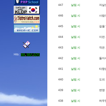
447
날림 시
자
살
446
날림 시
사
람
445
날림 시
길
을
444
날림 시
이
런
443
날림 시
작
은
Hits :
442
날림 시
돌
아
441
날림 시
타
향
440
날림 시
도
피
439
날림 시
변
명
438
날림 시
허
무