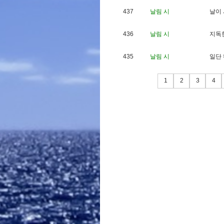
437
날림 시
날
이
436
날림 시
지
독
435
날림 시
일
단
1
2
3
4