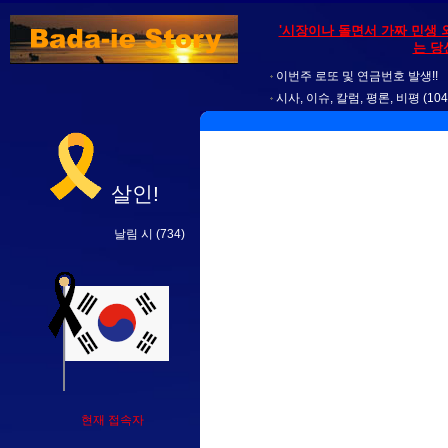
'시장이나 돌면서 가짜 민생 
는 당
이번주 로또 및 연금번호 발생!!
시사, 이슈, 칼럼, 평론, 비평
(104
살인!
날림 시
(734)
현재 접속자