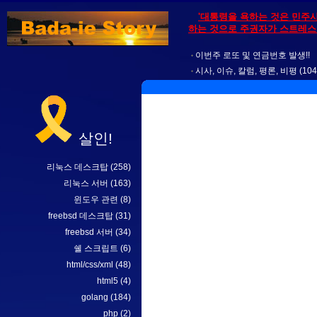
'대통령을 욕하는 것은 민주
하는 것으로 주권자가 스트레스를
이번주 로또 및 연금번호 발생!!
시사, 이슈, 칼럼, 평론, 비평
(104
살인!
리눅스 데스크탑
(258)
리눅스 서버
(163)
윈도우 관련
(8)
freebsd 데스크탑
(31)
freebsd 서버
(34)
쉘 스크립트
(6)
html/css/xml
(48)
html5
(4)
golang
(184)
php
(2)