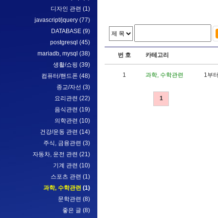
디자인 관련
(1)
javascript/jquery
(77)
DATABASE
(9)
postgresql
(45)
mariadb, mysql
(38)
번 호
카테고리
생활/쇼핑
(39)
1
과학, 수학관련
1
부
컴퓨터/핸드폰
(48)
종교/자선
(3)
요리관련
(22)
1
음식관련
(19)
의학관련
(10)
건강/운동 관련
(14)
주식, 금융관련
(3)
자동차, 운전 관련
(21)
기계 관련
(10)
스포츠 관련
(1)
과학, 수학관련
(1)
문학관련
(8)
좋은 글
(8)