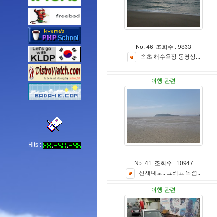
No. 46 조회수 : 9833
속
초
해
수
욕
장
동
영
상
.
.
.
여행 관련
Hits :
No. 41 조회수 : 10947
선
재
대
교
.
.
그
리
고
목
섬
.
.
.
여행 관련