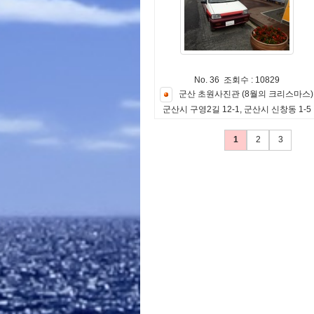
No. 36 조회수 : 10829
군
산
초
원
사
진
관
(
8
월
의
크
리
스
마
스
)
군
산
시
구
영
2
길
1
2
-
1
,
군
산
시
신
창
동
1
-
5
1
2
3