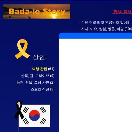
'판사, 검
이번주 로또 및 연금번호 발생!!
시사, 이슈, 칼럼, 평론, 비평
(104
살인!
여행 관련
(61)
산책, 길, 드라이브
(9)
풍경, 건물, 그냥 사진
(2)
스포츠 직관
(3)