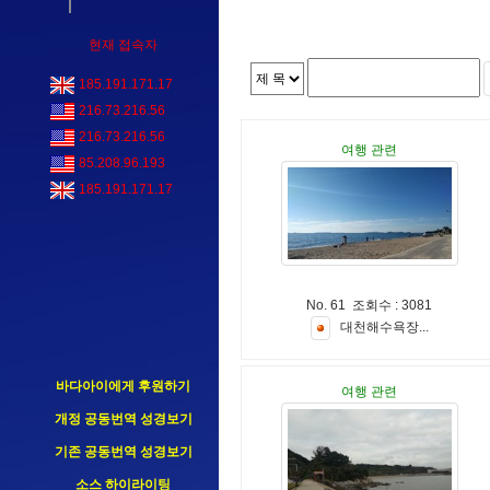
현재 접속자
185.191.171.17
216.73.216.56
216.73.216.56
여행 관련
85.208.96.193
185.191.171.17
No. 61 조회수 : 3081
대
천
해
수
욕
장
.
.
.
바다아이에게 후원하기
여행 관련
개정 공동번역 성경보기
기존 공동번역 성경보기
소스 하이라이팅