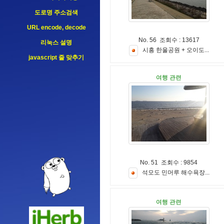
도로명 주소검색
URL encode, decode
No. 56 조회수 : 13617
리눅스 설명
시
흥
한
울
공
원
+
오
이
도
.
.
.
javascript 줄 맞추기
여행 관련
No. 51 조회수 : 9854
석
모
도
민
머
루
해
수
욕
장
.
.
.
여행 관련