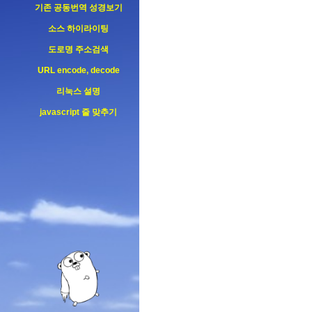
기존 공동번역 성경보기
소스 하이라이팅
도로명 주소검색
URL encode, decode
리눅스 설명
javascript 줄 맞추기