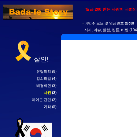
'월급 200 받는 사람이 국회
이번주 로또 및 연금번호 발생!!
시사, 이슈, 칼럼, 평론, 비평
(104
살인!
유틸리티
(9)
강의파일
(4)
배경화면
(3)
사진
(2)
아이콘 관련
(2)
기타
(5)