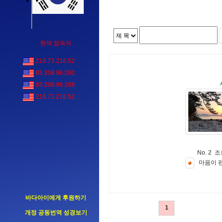
현재 접속자
216.73.216.52
85.208.96.200
85.208.96.208
216.73.216.52
No. 2 조
마
음
이
바다아이에게 후원하기
1
개정 공동번역 성경보기