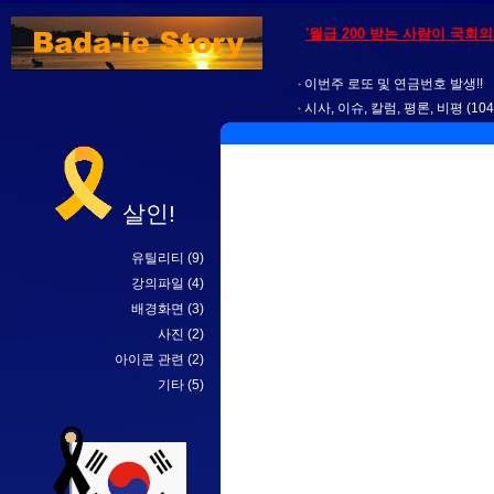
'월급 200 받는 사람이 국회
이번주 로또 및 연금번호 발생!!
시사, 이슈, 칼럼, 평론, 비평
(104
살인!
유틸리티
(9)
강의파일
(4)
배경화면
(3)
사진
(2)
아이콘 관련
(2)
기타
(5)