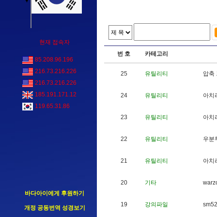
현재 접속자
번 호
카테고리
85.208.96.196
216.73.216.226
25
유틸리티
압
축
216.73.216.226
185.191.171.12
24
유틸리티
아
치
119.65.31.86
23
유틸리티
아
치
22
유틸리티
우
분
21
유틸리티
아
치
20
기타
w
a
r
z
바다아이에게 후원하기
19
강의파일
s
m
5
개정 공동번역 성경보기