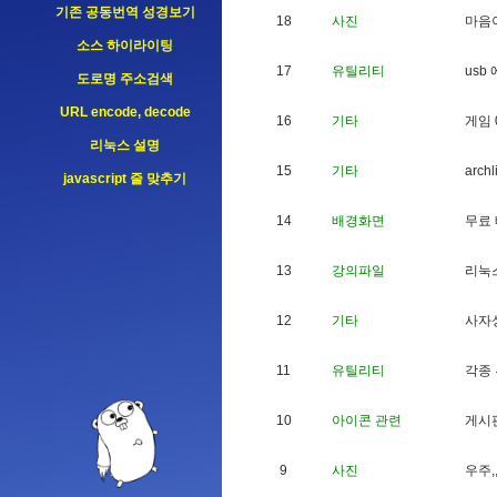
기존 공동번역 성경보기
18
사진
마
음
소스 하이라이팅
17
유틸리티
u
s
b
도로명 주소검색
URL encode, decode
16
기타
게
임
리눅스 설명
15
기타
a
r
c
h
l
javascript 줄 맞추기
14
배경화면
무
료
13
강의파일
리
눅
12
기타
사
자
11
유틸리티
각
종
10
아이콘 관련
게
시
9
사진
우
주
,