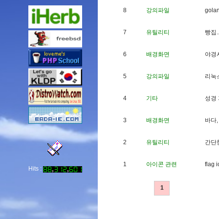
8
강의파일
g
o
l
a
7
유틸리티
빵
집
.
6
배경화면
야
경
5
강의파일
리
눅
4
기타
성
경
3
배경화면
바
다
,
2
유틸리티
간
단
1
아이콘 관련
f
l
a
g
i
Hits :
1