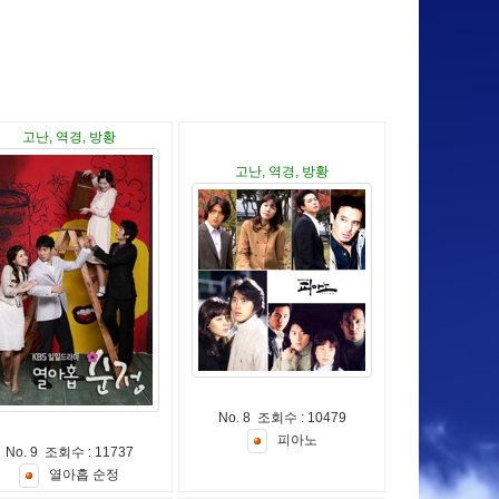
고난, 역경, 방황
고난, 역경, 방황
No. 8 조회수 : 10479
피
아
노
No. 9 조회수 : 11737
열
아
홉
순
정