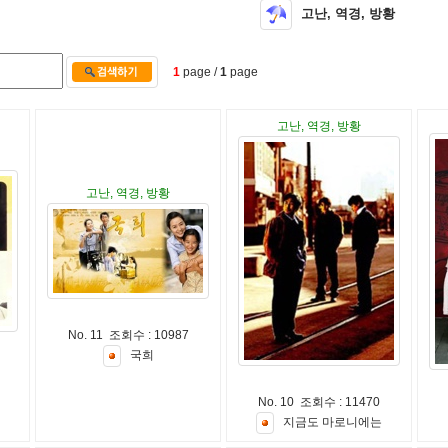
고난, 역경, 방황
1
page /
1
page
고난, 역경, 방황
고난, 역경, 방황
No. 11 조회수 : 10987
국
희
No. 10 조회수 : 11470
지
금
도
마
로
니
에
는