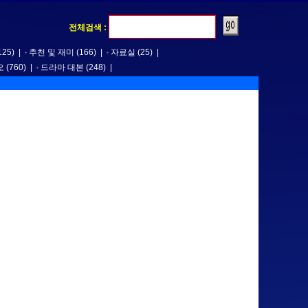
전체검색 :
125)
|
추천 및 재미
(166)
|
자료실
(25)
|
오
(760)
|
드라마 대본
(248)
|