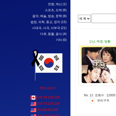
전쟁, 재난
(1)
스포츠, 도박
(6)
음악, 예술, 방송, 문학
(8)
법정, 의학, 종교, 정치
(15)
시대극, 사극, 서부극
(21)
다큐, 동물, 음식
(4)
기타
(0)
고난, 역경, 방황
현재 접속자
No. 12 조회수 : 12005
142.44.233.218
유
리
구
두
216.73.216.228
85.208.96.200