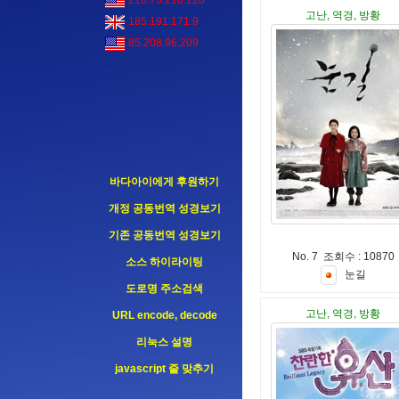
216.73.216.228
고난, 역경, 방황
185.191.171.9
85.208.96.209
바다아이에게 후원하기
개정 공동번역 성경보기
기존 공동번역 성경보기
No. 7 조회수 : 10870
소스 하이라이팅
눈
길
도로명 주소검색
고난, 역경, 방황
URL encode, decode
리눅스 설명
javascript 줄 맞추기