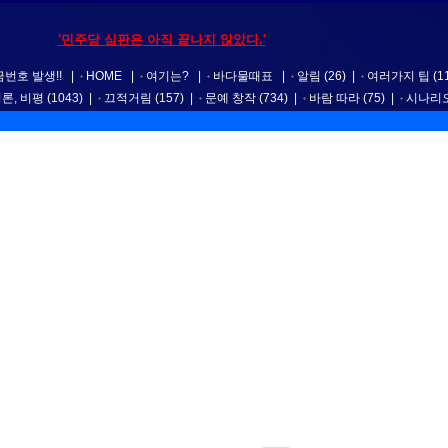
'민주당 심판은 아직 끝나지 않았다.'
번호 발생!!
|
HOME
|
여기는?
|
바다물때표
|
알림
(26)
|
여러가지 팁
(1
평론, 비평
(1043)
|
끄적거림
(157)
|
문예 창작
(734)
|
바람 따라
(75)
|
시나리