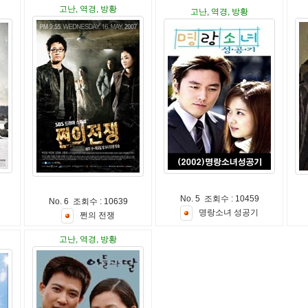
고난, 역경, 방황
고난, 역경, 방황
No. 5 조회수 : 10459
No. 6 조회수 : 10639
명
랑
소
녀
성
공
기
쩐
의
전
쟁
고난, 역경, 방황