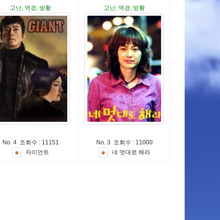
고난, 역경, 방황
고난, 역경, 방황
No. 4 조회수 : 11151
No. 3 조회수 : 11000
자
이
언
트
네
멋
대
로
해
라