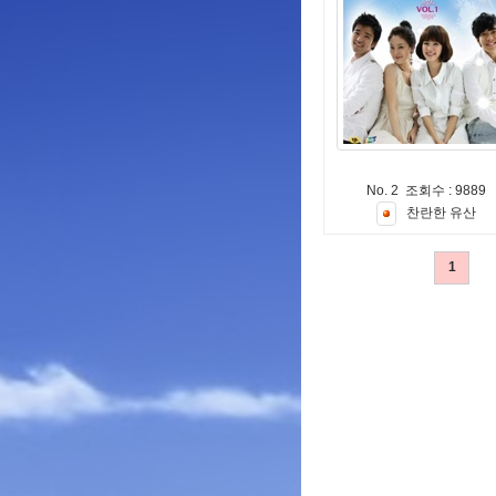
No. 2 조회수 : 9889
찬
란
한
유
산
1