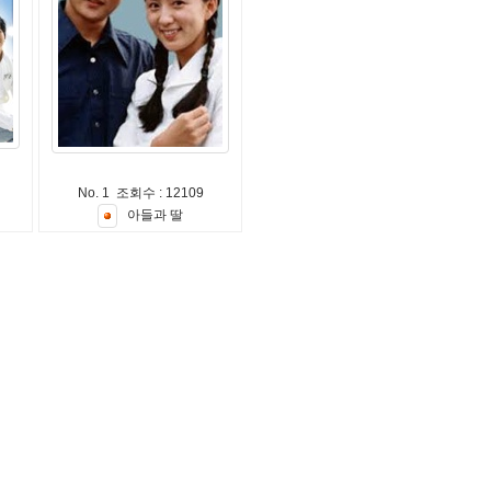
No. 1 조회수 : 12109
아
들
과
딸