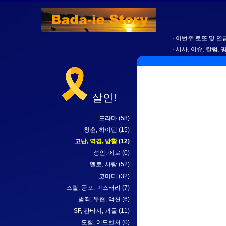
이번주 로또 및 연금
시사, 이슈, 칼럼, 
살인!
드라마
(58)
청춘, 하이틴
(15)
고난, 역경, 방황
(12)
성인, 에로
(0)
멜로, 사랑
(52)
코미디
(32)
스릴, 공포, 미스터리
(7)
범죄, 무협, 액션
(6)
SF, 판타지, 괴물
(11)
모험, 어드벤처
(0)