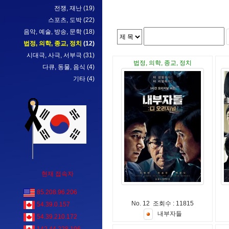
전쟁, 재난
(19)
스포츠, 도박
(22)
음악, 예술, 방송, 문학
(18)
법정, 의학, 종교, 정치
(12)
시대극, 사극, 서부극
(31)
법정, 의학, 종교, 정치
다큐, 동물, 음식
(4)
기타
(4)
현재 접속자
85.208.96.206
No. 12 조회수 : 11815
54.39.0.157
내
부
자
들
54.39.210.172