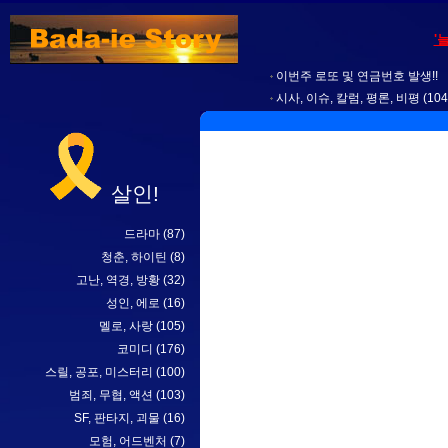
'
이번주 로또 및 연금번호 발생!!
시사, 이슈, 칼럼, 평론, 비평
(104
살인!
드라마
(87)
청춘, 하이틴
(8)
고난, 역경, 방황
(32)
성인, 에로
(16)
멜로, 사랑
(105)
코미디
(176)
스릴, 공포, 미스터리
(100)
범죄, 무협, 액션
(103)
SF, 판타지, 괴물
(16)
모험, 어드벤처
(7)