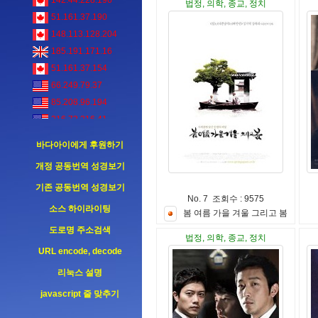
142.44.228.196
법정, 의학, 종교, 정치
51.161.37.190
148.113.128.204
185.191.171.16
51.161.37.154
66.249.79.37
85.208.96.194
216.73.216.41
216.73.216.41
바다아이에게 후원하기
개정 공동번역 성경보기
기존 공동번역 성경보기
No. 7 조회수 : 9575
소스 하이라이팅
봄
여
름
가
을
겨
울
그
리
고
봄
도로명 주소검색
법정, 의학, 종교, 정치
URL encode, decode
리눅스 설명
javascript 줄 맞추기